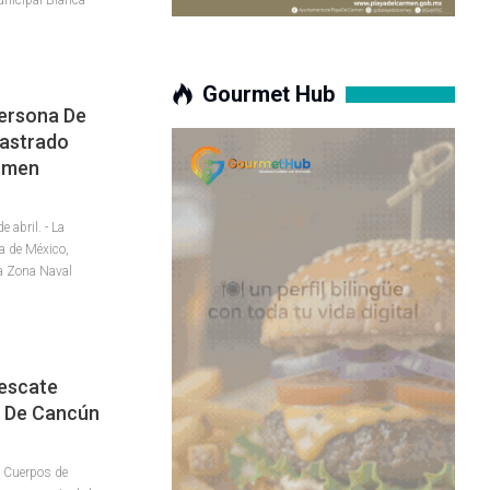
Gourmet Hub
ersona De
rastrado
armen
abril. - La
a de México,
a Zona Naval
Rescate
5 De Cancún
 Cuerpos de