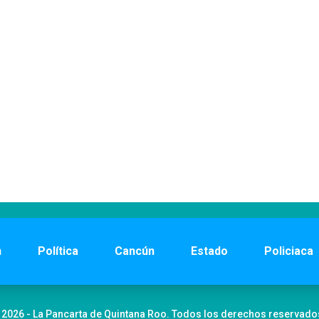
n
Política
Cancún
Estado
Policiaca
 2026 - La Pancarta de Quintana Roo. Todos los derechos reservado