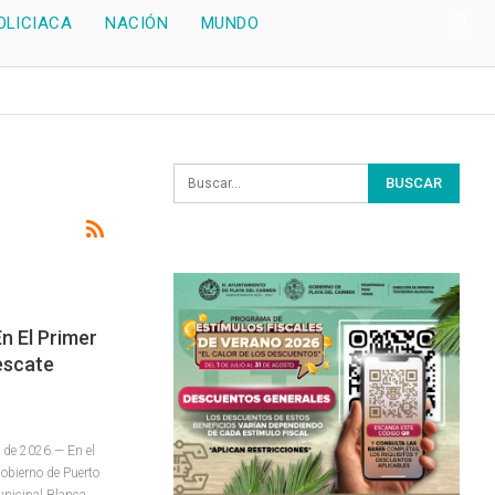
OLICIACA
NACIÓN
MUNDO
n El Primer
escate
 de 2026.— En el
gobierno de Puerto
unicipal Blanca