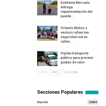
Estefanía Mercado
entrega
repavimentación del
puente…
Orlando Muñoz y
vecinos refuerzan
seguridad vial en
calles…
Vigilan transporte
público para prevenir
golpes de calor
PREV
NEXT
1 De 22,806
Secciones Populares
Nación
32849