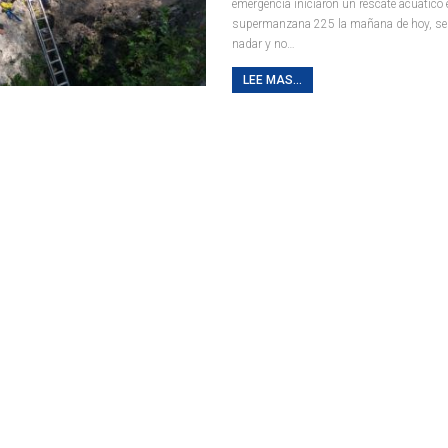
emergencia iniciaron un rescate acuatico 
supermanzana 225 la mañana de hoy, se
nadar y no
…
LEE MAS...