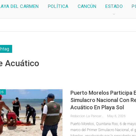
LAYA DEL CARMEN
POLÍTICA
CANCÚN
ESTADO
P
shtag
e Acuático
Puerto Morelos Participa E
OS
Simulacro Nacional Con R
Acuático En Playa Sol
Redaccion La Pancarta De Quintana Roo
May 6, 2026
Puerto Morelos, Quintana Roo, 6 de mayo
marco del Primer Simulacro Nacional, el 
Morelos, encabezado por la presidenta m