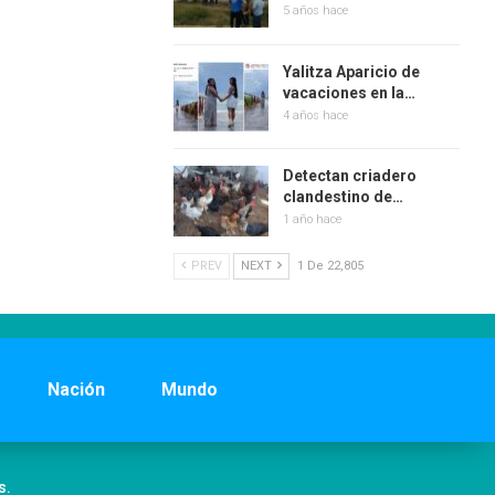
5 años hace
Yalitza Aparicio de
vacaciones en la…
4 años hace
Detectan criadero
clandestino de…
1 año hace
PREV
NEXT
1 De 22,805
Nación
Mundo
s.