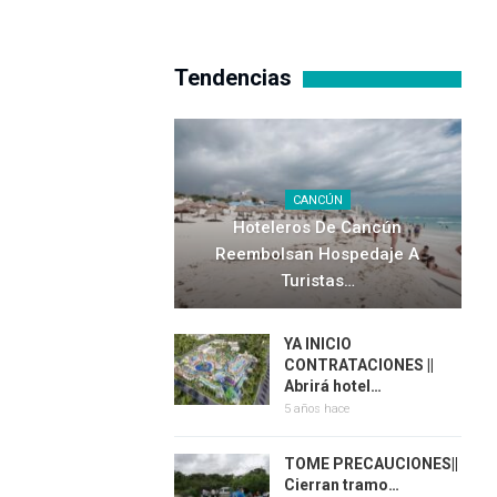
Tendencias
CANCÚN
Hoteleros De Cancún
Reembolsan Hospedaje A
Turistas…
YA INICIO
CONTRATACIONES ||
Abrirá hotel…
5 años hace
TOME PRECAUCIONES||
Cierran tramo…