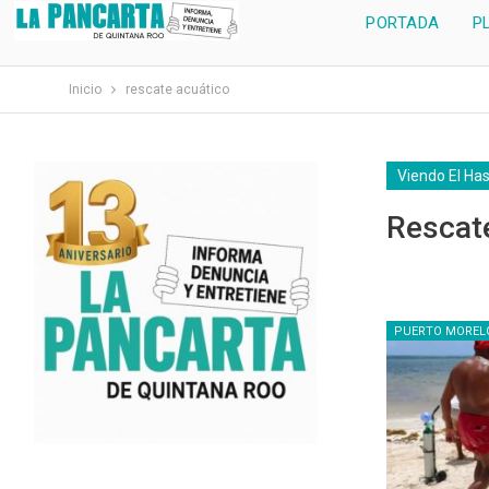
PORTADA
P
Inicio
rescate acuático
Viendo El Ha
Rescat
PUERTO MOREL