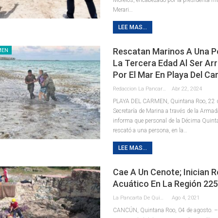
Merari
…
LEE MAS...
Rescatan Marinos A Una P
MEN
La Tercera Edad Al Ser Ar
Por El Mar En Playa Del C
Redaccion La Pancarta De Quintana Roo
Abr 22, 2024
PLAYA DEL CARMEN, Quintana Roo, 22 de 
Secretaría de Marina a través de la Armad
informa que personal de la Décima Quint
rescató a una persona, en la
…
LEE MAS...
Cae A Un Cenote; Inician 
Acuático En La Región 22
La Pancarta De Quintana Roo
Ago 4, 2021
CANCÚN, Quintana Roo, 04 de agosto. –