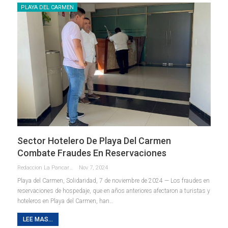
PLAYA DEL CARMEN
Sector Hotelero De Playa Del Carmen
Combate Fraudes En Reservaciones
Redaccion La Pancarta De Quintana Roo
Nov 7, 2024
Playa del Carmen, Solidaridad, 7 de noviembre de 2024 — Los fraudes en
reservaciones de hospedaje, que en años anteriores afectaron a turistas y
hoteleros en Playa del Carmen, han
…
LEE MAS...