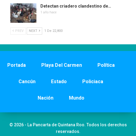
Detectan criadero clandestino de…
1 año hace
PREV
NEXT
1 De 22,800
Portada
Playa Del Carmen
Política
Cancún
Estado
Policiaca
Nación
Mundo
© 2026 - La Pancarta de Quintana Roo. Todos los derechos
reservados.