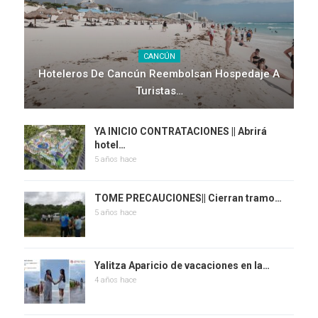
CANCÚN
Hoteleros De Cancún Reembolsan Hospedaje A
Turistas…
YA INICIO CONTRATACIONES || Abrirá
hotel…
5 años hace
TOME PRECAUCIONES|| Cierran tramo…
5 años hace
Yalitza Aparicio de vacaciones en la…
4 años hace