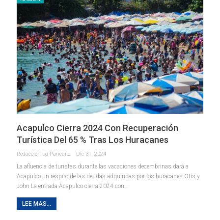
Acapulco Cierra 2024 Con Recuperación
Turística Del 65 % Tras Los Huracanes
Redaccion La Pancarta De Quintana Roo
Dic 31, 2024
La afluencia de turistas durante las vacaciones decembrinas dará a
Acapulco un respiro de las deudas adquiridas por los huracanes Otis y
John La entrada Acapulco cierra 2024 con…
LEE MAS...