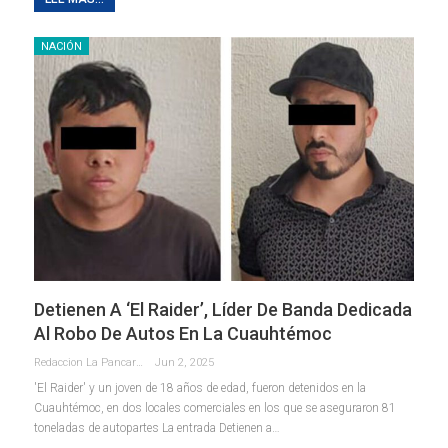
NACIÓN
Detienen A ‘el Raider’, Líder De Banda Dedicada
Al Robo De Autos En La Cuauhtémoc
Redaccion La Pancarta De Quintana Roo
Jun 2, 2025
'El Raider' y un joven de 18 años de edad, fueron detenidos en la
Cuauhtémoc, en dos locales comerciales en los que se aseguraron 81
toneladas de autopartes La entrada Detienen a…