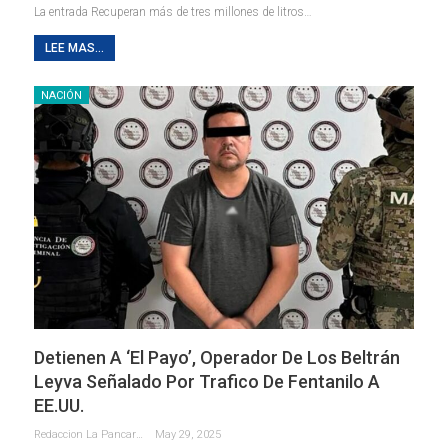
La entrada Recuperan más de tres millones de litros…
LEE MAS...
NACIÓN
Detienen A ‘el Payo’, Operador De Los Beltrán
Leyva Señalado Por Trafico De Fentanilo A
EE.UU.
Redaccion La Pancarta De Quintana Roo
May 29, 2025