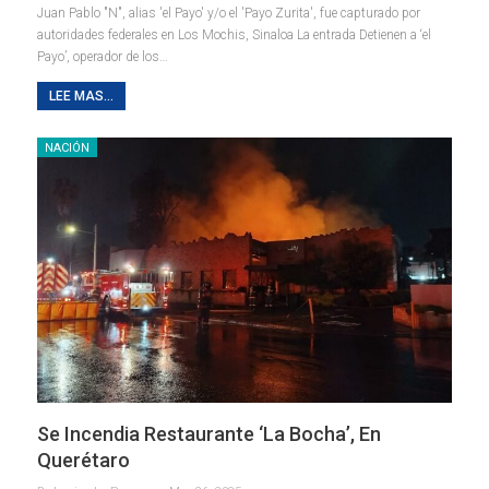
Juan Pablo "N", alias 'el Payo' y/o el 'Payo Zurita', fue capturado por
autoridades federales en Los Mochis, Sinaloa La entrada Detienen a ‘el
Payo’, operador de los…
LEE MAS...
NACIÓN
Se Incendia Restaurante ‘La Bocha’, En
Querétaro