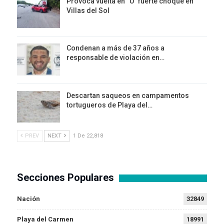
Provoca vuelta en “U” fuerte choque en
Villas del Sol
Condenan a más de 37 años a
responsable de violación en…
Descartan saqueos en campamentos
tortugueros de Playa del…
PREV
NEXT
1 De 22,818
Secciones Populares
Nación
32849
Playa del Carmen
18991