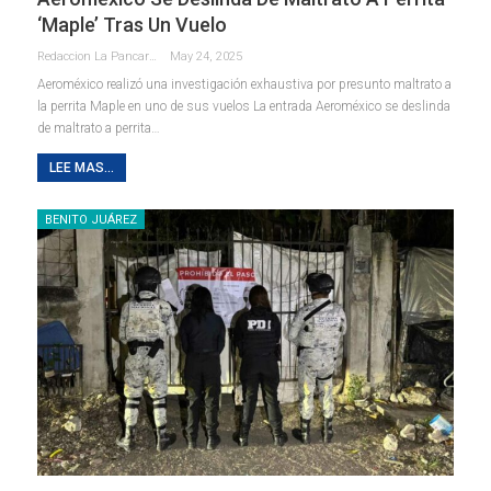
‘Maple’ Tras Un Vuelo
Redaccion La Pancarta De Quintana Roo
May 24, 2025
Aeroméxico realizó una investigación exhaustiva por presunto maltrato a
la perrita Maple en uno de sus vuelos La entrada Aeroméxico se deslinda
de maltrato a perrita…
LEE MAS...
BENITO JUÁREZ