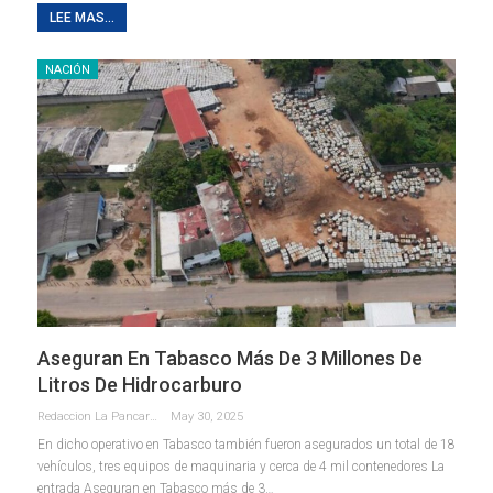
LEE MAS...
NACIÓN
Aseguran En Tabasco Más De 3 Millones De
Litros De Hidrocarburo
Redaccion La Pancarta De Quintana Roo
May 30, 2025
En dicho operativo en Tabasco también fueron asegurados un total de 18
vehículos, tres equipos de maquinaria y cerca de 4 mil contenedores La
entrada Aseguran en Tabasco más de 3…