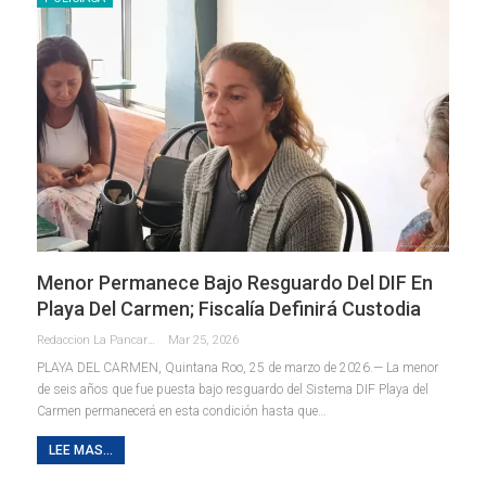
Menor Permanece Bajo Resguardo Del DIF En
Playa Del Carmen; Fiscalía Definirá Custodia
Redaccion La Pancarta De Quintana Roo
Mar 25, 2026
PLAYA DEL CARMEN, Quintana Roo, 25 de marzo de 2026.— La menor
de seis años que fue puesta bajo resguardo del Sistema DIF Playa del
Carmen permanecerá en esta condición hasta que
…
LEE MAS...