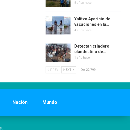
5 años hace
Yalitza Aparicio de
vacaciones en la…
4 años hace
Detectan criadero
clandestino de…
1 año hace
PREV
NEXT
1 De 22,799
Nación
Mundo
s.