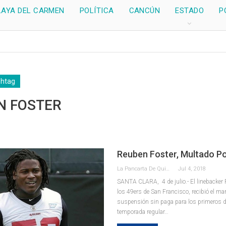
LAYA DEL CARMEN
POLÍTICA
CANCÚN
ESTADO
P
shtag
N FOSTER
Reuben Foster, Multado P
La Pancarta De Quintana Roo
Jul 4, 2018
SANTA CLARA, 4 de julio.- El linebacker 
los 49ers de San Francisco, recibió el ma
suspensión sin paga para los primeros d
temporada regular…