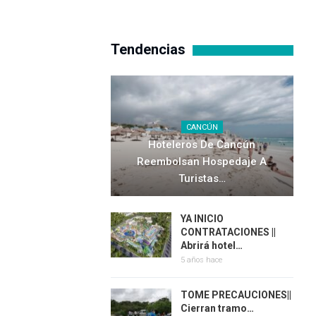
Tendencias
CANCÚN
Hoteleros De Cancún
Reembolsan Hospedaje A
Turistas…
YA INICIO
CONTRATACIONES ||
Abrirá hotel…
5 años hace
TOME PRECAUCIONES||
Cierran tramo…