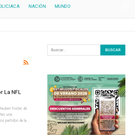
OLICIACA
NACIÓN
MUNDO
or La NFL
Reuben Foster, de
rtes una
os partidos de la