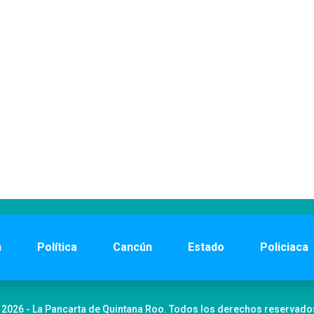
n
Política
Cancún
Estado
Policiaca
 2026 - La Pancarta de Quintana Roo. Todos los derechos reservado