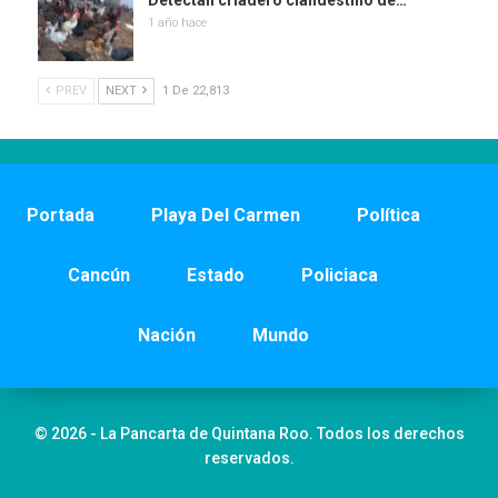
Detectan criadero clandestino de…
1 año hace
PREV
NEXT
1 De 22,813
Portada
Playa Del Carmen
Política
Cancún
Estado
Policiaca
Nación
Mundo
© 2026 - La Pancarta de Quintana Roo. Todos los derechos
reservados.