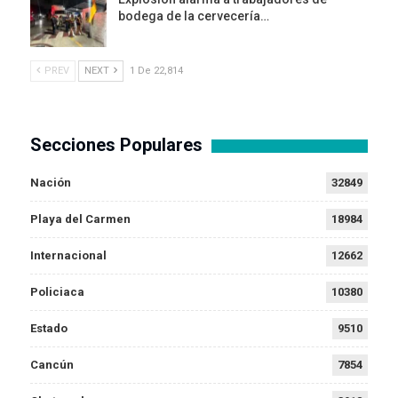
bodega de la cervecería…
PREV
NEXT
1 De 22,814
Secciones Populares
Nación
32849
Playa del Carmen
18984
Internacional
12662
Policiaca
10380
Estado
9510
Cancún
7854