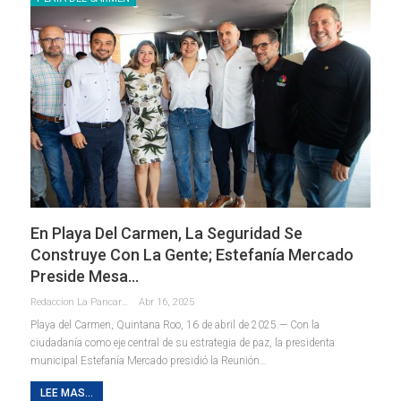
En Playa Del Carmen, La Seguridad Se
Construye Con La Gente; Estefanía Mercado
Preside Mesa…
Redaccion La Pancarta De Quintana Roo
Abr 16, 2025
Playa del Carmen, Quintana Roo, 16 de abril de 2025.— Con la
ciudadanía como eje central de su estrategia de paz, la presidenta
municipal Estefanía Mercado presidió la Reunión
…
LEE MAS...