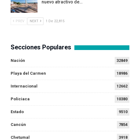
nuevo atractivo de…
PREV
NEXT
1 De 22,815
Secciones Populares
Nación
32849
Playa del Carmen
18986
Internacional
12662
Policiaca
10380
Estado
9510
Cancún
7854
Chetumal
3918