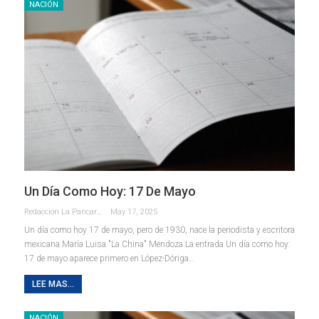
NACIÓN
Un Día Como Hoy: 17 De Mayo
Redaccion La Pancarta De Quintana Roo
May 17, 2025
Un día como hoy 17 de mayo, pero de 1930, nace la periodista y escritora
mexicana María Luisa "La China" Mendoza La entrada Un día como hoy:
17 de mayo aparece primero en López-Dóriga…
LEE MAS...
NACIÓN