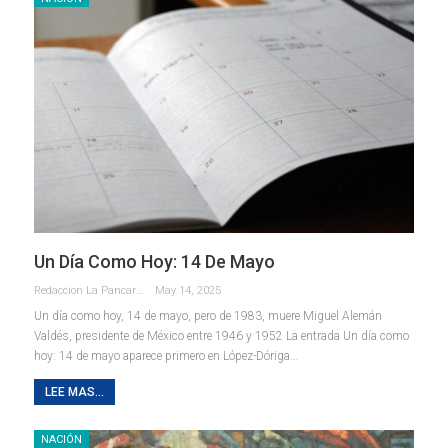
Un Día Como Hoy: 14 De Mayo
Redaccion La Pancarta De Quintana Roo
May 14, 2025
Un día como hoy, 14 de mayo, pero de 1983, muere Miguel Alemán
Valdés, presidente de México entre 1946 y 1952 La entrada Un día como
hoy: 14 de mayo aparece primero en López-Dóriga…
LEE MAS...
NACIÓN