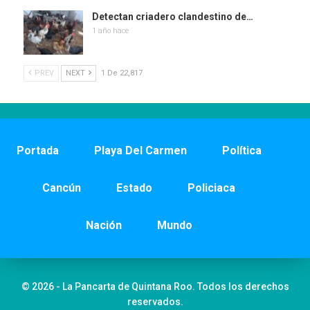
Detectan criadero clandestino de…
1 año hace
PREV
NEXT
1 De 22,817
Portada
Playa Del Carmen
Política
Cancún
Estado
Policiaca
Nación
Mundo
© 2026 - La Pancarta de Quintana Roo. Todos los derechos
reservados.