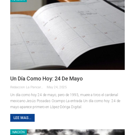
Un Día Como Hoy: 24 De Mayo
Redaccion La Pancarta De Quintana Roo
May 24, 2025
Un día como hoy 24 de mayo, pero de 1993, muere a tiros el cardenal
mexicano Jesús Posadas Ocampo La entrada Un día como hoy: 24 de
mayo aparece primero en López-Dóriga Digital.
LEE MAS...
NACIÓN