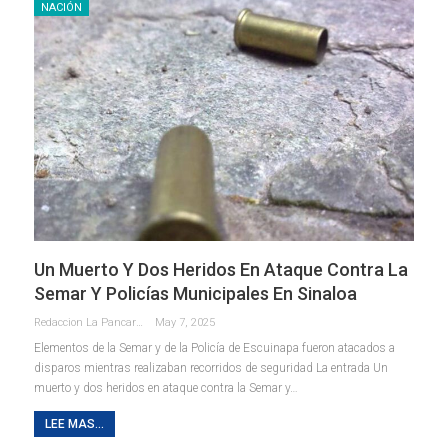
NACIÓN
Un Muerto Y Dos Heridos En Ataque Contra La
Semar Y Policías Municipales En Sinaloa
Redaccion La Pancarta De Quintana Roo
May 7, 2025
Elementos de la Semar y de la Policía de Escuinapa fueron atacados a
disparos mientras realizaban recorridos de seguridad La entrada Un
muerto y dos heridos en ataque contra la Semar y…
LEE MAS...