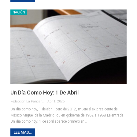
NACIÓN
Un Día Como Hoy: 1 De Abril
Redaccion La Pancarta De Quintana Roo
Abr 1, 2025
Un día como hoy, 1 de abril, pero de 2012, muere el ex presidente de
México Miguel de la Madrid, quien gobierna de 1982 a 1988 La entrada
Un día como hoy: 1 de abril aparece primero en…
LEE MAS...