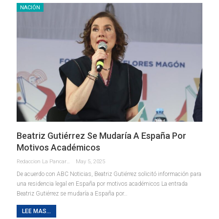
NACIÓN
Beatriz Gutiérrez Se Mudaría A España Por
Motivos Académicos
Redaccion La Pancarta De Quintana Roo
May 5, 2025
De acuerdo con ABC Noticias, Beatriz Gutiérrez solicitó información para
una residencia legal en España por motivos académicos La entrada
Beatriz Gutiérrez se mudaría a España por…
LEE MAS...