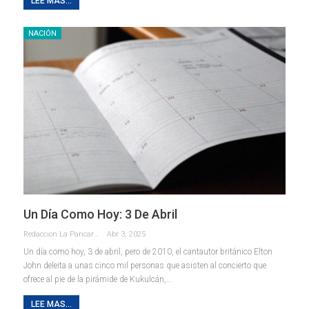
LEE MAS...
NACIÓN
Un Día Como Hoy: 3 De Abril
Redaccion La Pancarta De Quintana Roo
Abr 3, 2025
Un día como hoy, 3 de abril, pero de 2010, el cantautor británico Elton
John deleita a unas cinco mil personas que asisten al concierto que
ofrece al pie de la pirámide de Kukulcán,…
LEE MAS...