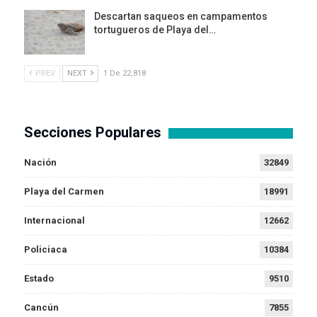
Descartan saqueos en campamentos
tortugueros de Playa del…
PREV
NEXT
1 De 22,818
Secciones Populares
Nación
32849
Playa del Carmen
18991
Internacional
12662
Policiaca
10384
Estado
9510
Cancún
7855