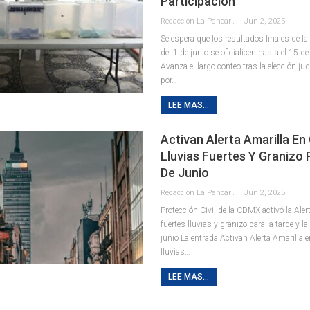
Participación
Redaccion La Pancarta De Quintana Roo
Jun 2, 2025
Se espera que los resultados finales de la 
del 1 de junio se oficialicen hasta el 15 d
Avanza el largo conteo tras la elección ju
por…
LEE MAS...
Activan Alerta Amarilla E
Lluvias Fuertes Y Granizo 
De Junio
Redaccion La Pancarta De Quintana Roo
Jun 2, 2025
Protección Civil de la CDMX activó la Aler
fuertes lluvias y granizo para la tarde y l
junio La entrada Activan Alerta Amarilla
lluvias…
LEE MAS...