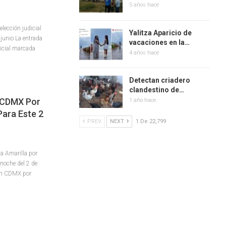
5 años hace
elección judicial
Yalitza Aparicio de
e junio La entrada
vacaciones en la…
dicial marcada
4 años hace
Detectan criadero
clandestino de…
n CDMX Por
1 año hace
Para Este 2
PREV
NEXT
1 De 22,799
ta Amarilla por
a noche del 2 de
 en CDMX por