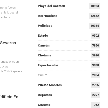
Playa del Carmen
18963
arship fueron
nte lo cual el
Internacional
12662
a entrada
Policiaca
10364
Estado
9502
 Severas
Cancún
7850
Chetumal
3910
inundaciones en
Espectáculos
3038
Lluvias
en la CDMX aparece
Tulum
2884
Puerto Morelos
2765
Deportes
2277
dificio En
Cozumel
1752