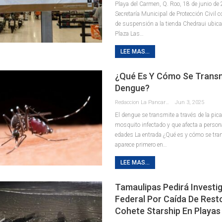
Playa del Carmen, Q. Roo, 18 de junio de
Secretaría Municipal de Protección Civil c
de suspensión a la tienda Chedraui ubica
Plaza Las
…
LEE MAS...
¿Qué Es Y Cómo Se Transm
Dengue?
Redaccion La Pancarta De Quintana Roo
Jun 3, 2025
El dengue se transmite a través de la pic
mosquito infectado y que afecta a person
edades La entrada ¿Qué es y cómo se tra
aparece primero en…
LEE MAS...
Tamaulipas Pedirá Investi
Federal Por Caída De Rest
Cohete Starship En Playas