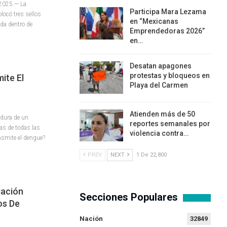
 2025.— La
Participa Mara Lezama
olocó tres sellos
en “Mexicanas
da dentro de
Emprendedoras 2026”
en…
Desatan apagones
protestas y bloqueos en
ite El
Playa del Carmen
Atienden más de 50
adura de un
reportes semanales por
as de todas las
violencia contra…
nsmite el dengue?
PREV
NEXT
1 De 22,800
gación
Secciones Populares
os De
Nación
32849