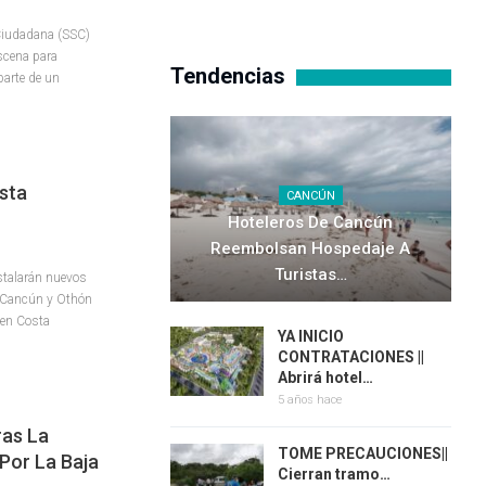
 Ciudadana (SSC)
escena para
Tendencias
parte de un
sta
CANCÚN
Hoteleros De Cancún
Reembolsan Hospedaje A
Turistas…
stalarán nuevos
e Cancún y Othón
 en Costa
YA INICIO
CONTRATACIONES ||
Abrirá hotel…
5 años hace
ras La
TOME PRECAUCIONES||
Por La Baja
Cierran tramo…