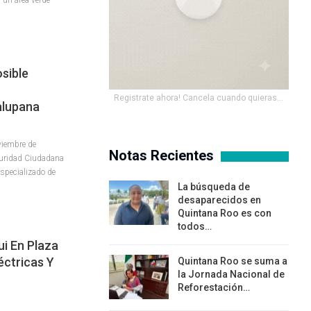
sible
Registrate ahora! Cancela cuando quieras...
alupana
viembre de
Notas Recientes
guridad Ciudadana
Especializado de
La búsqueda de
desaparecidos en
Quintana Roo es con
todos…
i En Plaza
éctricas Y
Quintana Roo se suma a
la Jornada Nacional de
Reforestación…