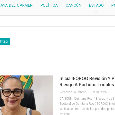
LAYA DEL CARMEN
POLÍTICA
CANCÚN
ESTADO
P
shtag
Inicia IEQROO Revisión Y 
Riesgo A Partidos Locales
Redaccion La Pancarta De Quintana Roo
Abr 18, 2026
CANCÚN, Quintana Roo, 18 de abril de 20
Electoral de Quintana Roo (IEQROO) inici
verificación trianual de los partidos políti
reciente
…