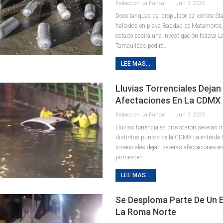
Redaccion La Pancarta De Quintana Roo
Jun 3, 2025
Doce tanques del propulsor del cohete St
hallados en playa Bagdad de Matamoros, a
estado pedirá una investigación federal L
Tamaulipas pedirá…
LEE MAS...
Lluvias Torrenciales Dejan
Afectaciones En La CDMX
Redaccion La Pancarta De Quintana Roo
Jun 3, 2025
Lluvias torrenciales provocaron severas 
distintos puntos de la CDMX La entrada 
torrenciales dejan severas afectaciones 
primero en…
LEE MAS...
Se Desploma Parte De Un E
La Roma Norte