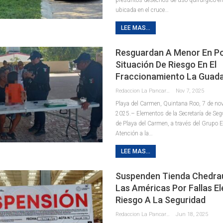
ubicada en el cruce
…
LEE MAS...
Resguardan A Menor En Po
Situación De Riesgo En El
Fraccionamiento La Guad
Redaccion La Pancarta De Quintana Roo
Nov 7, 2025
Playa del Carmen, Quintana Roo, 7 de no
2025.– Elementos de la Secretaría de Se
de Playa del Carmen, a través del Grupo 
Atención a la
…
LEE MAS...
Suspenden Tienda Chedrau
Las Américas Por Fallas El
Riesgo A La Seguridad
Redaccion La Pancarta De Quintana Roo
Jun 18, 2025