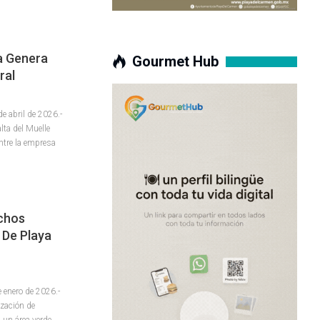
ya Genera
Gourmet Hub
ral
 abril de 2026.-
lta del Muelle
entre la empresa
chos
 De Playa
enero de 2026.-
ización de
 un área verde