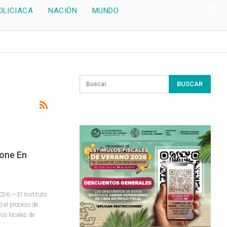
OLICIACA
NACIÓN
MUNDO
Pone En
26.— El Instituto
ó el proceso de
cos locales de