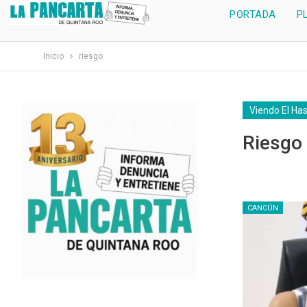
PORTADA
P
Inicio
riesgo
Viendo El Ha
Riesgo
CANCÚN