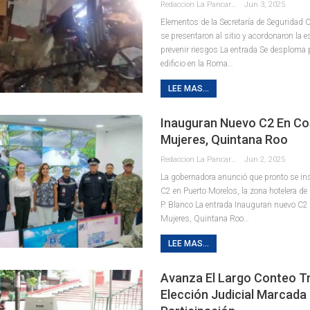
Redaccion La Pancarta De Quintana Roo
Jun 3, 2025
Elementos de la Secretaría de Seguridad
se presentaron al sitio y acordonaron la 
prevenir riesgos La entrada Se desploma 
edificio en la Roma…
LEE MAS...
Inauguran Nuevo C2 En Co
Mujeres, Quintana Roo
Redaccion La Pancarta De Quintana Roo
Jun 2, 2025
La gobernadora anunció que pronto se in
C2 en Puerto Morelos, la zona hotelera d
P. Blanco La entrada Inauguran nuevo C2
Mujeres, Quintana Roo…
LEE MAS...
Avanza El Largo Conteo T
Elección Judicial Marcada 