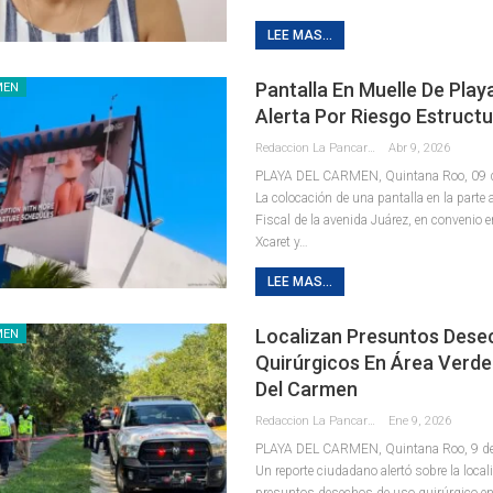
LEE MAS...
Pantalla En Muelle De Pla
MEN
Alerta Por Riesgo Estructu
Redaccion La Pancarta De Quintana Roo
Abr 9, 2026
PLAYA DEL CARMEN, Quintana Roo, 09 de
La colocación de una pantalla en la parte a
Fiscal de la avenida Juárez, en convenio 
Xcaret y
…
LEE MAS...
Localizan Presuntos Dese
MEN
Quirúrgicos En Área Verde
Del Carmen
Redaccion La Pancarta De Quintana Roo
Ene 9, 2026
PLAYA DEL CARMEN, Quintana Roo, 9 de 
Un reporte ciudadano alertó sobre la local
presuntos desechos de uso quirúrgico en