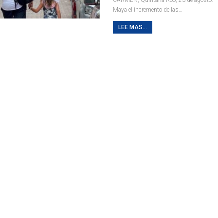
Maya el incremento de las
…
LEE MAS...