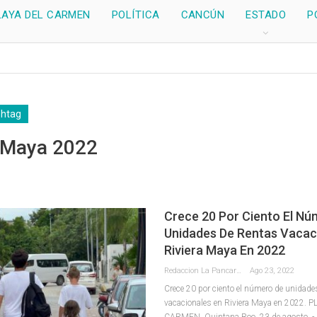
LAYA DEL CARMEN
POLÍTICA
CANCÚN
ESTADO
P
shtag
a Maya 2022
Crece 20 Por Ciento El Nú
Unidades De Rentas Vacac
Riviera Maya En 2022
Redaccion La Pancarta De Quintana Roo
Ago 23, 2022
Crece 20 por ciento el número de unidade
vacacionales en Riviera Maya en 2022.
P
CARMEN, Quintana Roo, 23 de agosto. - E