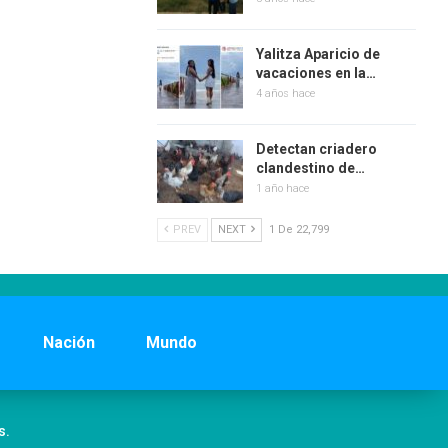
Yalitza Aparicio de
vacaciones en la…
4 años hace
Detectan criadero
clandestino de…
1 año hace
PREV
NEXT
1 De 22,799
Nación
Mundo
s.