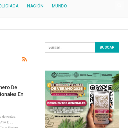
OLICIACA
NACIÓN
MUNDO
mero De
ionales En
s de rentas
LAYA DEL
n la Riviera