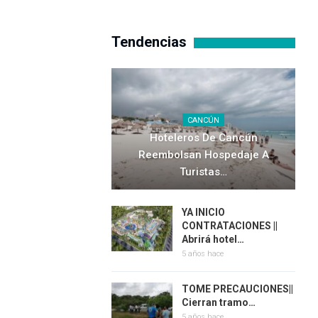
Tendencias
CANCÚN
Hoteleros De Cancún
Reembolsan Hospedaje A
Turistas…
YA INICIO
CONTRATACIONES ||
Abrirá hotel…
5 años hace
TOME PRECAUCIONES||
Cierran tramo…
5 años hace