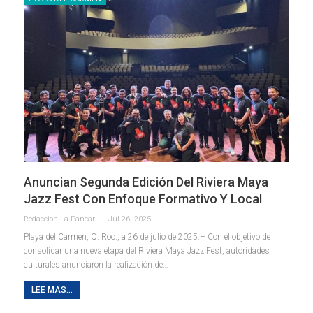
Anuncian Segunda Edición Del Riviera Maya
Jazz Fest Con Enfoque Formativo Y Local
Redaccion La Pancarta De Quintana Roo
Jul 26, 2025
Playa del Carmen, Q. Roo., a 26 de julio de 2025.– Con el objetivo de
consolidar una nueva etapa del Riviera Maya Jazz Fest, autoridades
culturales anunciaron la realización de
…
LEE MAS...