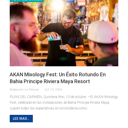
AKAN Mixology Fest: Un Éxito Rotundo En
Bahia Principe Riviera Maya Resort
Redaccion La Pancarta De Quintana Roo
Oct 10, 2024
PLAYA DEL CARMEN, Quintana Roo, 10 de octubre. —El AKAN Mixology
Fest, celebrado en las instalaciones de Bahia Principe Riviera Maya,
superó todas las expectativas al consolidarse como
…
LEE MAS...