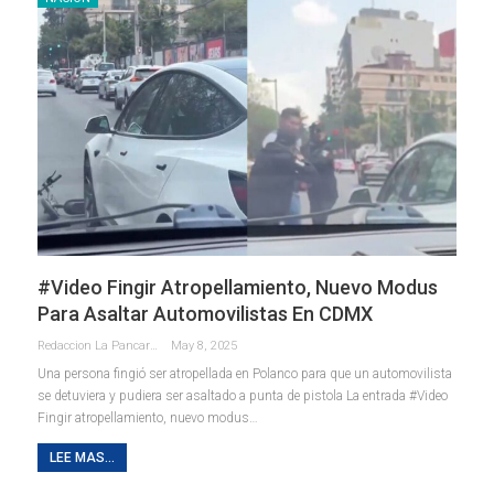
#Video Fingir Atropellamiento, Nuevo Modus
Para Asaltar Automovilistas En CDMX
Redaccion La Pancarta De Quintana Roo
May 8, 2025
Una persona fingió ser atropellada en Polanco para que un automovilista
se detuviera y pudiera ser asaltado a punta de pistola La entrada #Video
Fingir atropellamiento, nuevo modus…
LEE MAS...