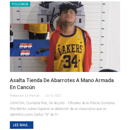
POLICIACA
Asalta Tienda De Abarrotes A Mano Armada
En Cancún
Redaccion La Pancarta De Quintana Roo
Jul 4, 2022
CANCÚN, Quintana Roo, 04 de julio. - Oficiales de la Policía Quintana
Roo Benito Juárez lograron la detención de un masculino que se
identificó como Carlos "N" de 31
…
LEE MAS...