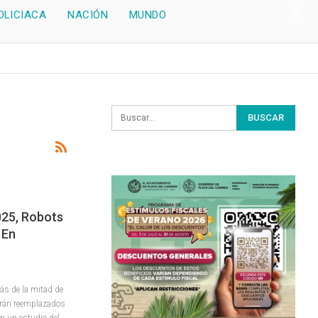
OLICIACA
NACIÓN
MUNDO
025, Robots
 En
s de la mitad de
serán reemplazados
n un estudio del