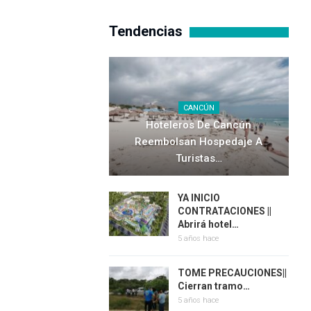
Tendencias
CANCÚN
Hoteleros De Cancún
Reembolsan Hospedaje A
Turistas…
YA INICIO
CONTRATACIONES ||
Abrirá hotel…
5 años hace
TOME PRECAUCIONES||
Cierran tramo…
5 años hace