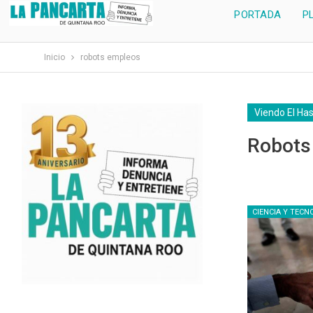
PORTADA
P
Inicio
robots empleos
Viendo El Ha
Robots
CIENCIA Y TECN