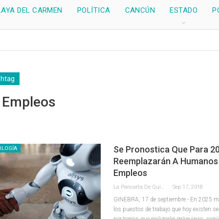
LAYA DEL CARMEN
POLÍTICA
CANCÚN
ESTADO
P
shtag
 Empleos
Se Pronostica Que Para 2
OLOGÍA
Reemplazarán A Humanos
Empleos
La Pancarta De Quintana Roo
Sep 17, 2018
GINEBRA, 17 de septiembre.- En 2025 má
los puestos de trabajo que hoy existen 
por tareas que realizarán máquinas, segú