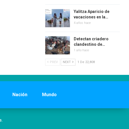
Yalitza Aparicio de
vacaciones en la…
4 años hace
Detectan criadero
clandestino de…
1 año hace
PREV
NEXT
1 De 22,808
Nación
Mundo
s.