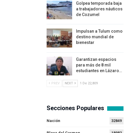
Golpea temporada baja
a trabajadores náuticos
de Cozumel
Impulsan a Tulum como
destino mundial de
bienestar
Garantizan espacios
para más de 8 mil
estudiantes en Lázaro…
PREV
NEXT
1 De 22,809
Secciones Populares
Nación
32849
Playa del Carmen
18982