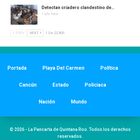
Detectan criadero clandestino de…
1 año hace
PREV
NEXT
1 De 22,805
Portada
Playa Del Carmen
Política
Cancún
Estado
Policiaca
Nación
Mundo
© 2026 - La Pancarta de Quintana Roo. Todos los derechos
reservados.