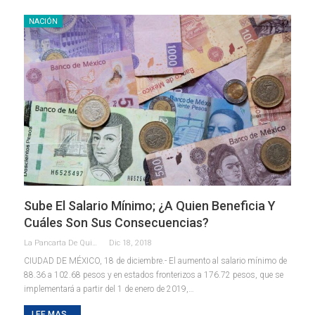
NACIÓN
Sube El Salario Mínimo; ¿a Quien Beneficia Y
Cuáles Son Sus Consecuencias?
La Pancarta De Quintana Roo
Dic 18, 2018
CIUDAD DE MÉXICO, 18 de diciembre.- El aumento al salario mínimo de
88.36 a 102.68 pesos y en estados fronterizos a 176.72 pesos, que se
implementará a partir del 1 de enero de 2019,…
LEE MAS...