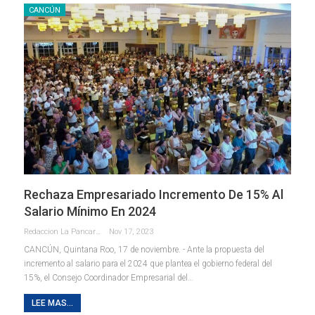
CANCÚN
Rechaza Empresariado Incremento De 15% Al
Salario Mínimo En 2024
Redaccion La Pancarta De Quintana Roo
Nov 17, 2023
CANCÚN, Quintana Roo, 17 de noviembre. - Ante la propuesta del
incremento al salario para el 2024 que plantea el gobierno federal del
15%, el Consejo Coordinador Empresarial del
…
LEE MAS...