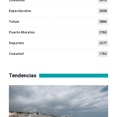
Chetumal
3910
Espectáculos
3038
Tulum
2884
Puerto Morelos
2765
Deportes
2277
Cozumel
1752
Tendencias