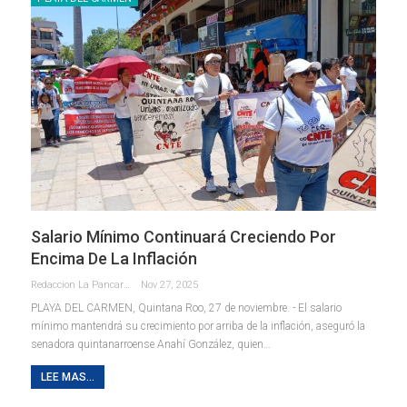
Salario Mínimo Continuará Creciendo Por
Encima De La Inflación
Redaccion La Pancarta De Quintana Roo
Nov 27, 2025
PLAYA DEL CARMEN, Quintana Roo, 27 de noviembre. - El salario
mínimo mantendrá su crecimiento por arriba de la inflación, aseguró la
senadora quintanarroense Anahí González, quien
…
LEE MAS...