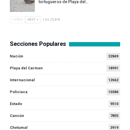
tortugueros de Playa del…
PREV
NEXT
1 De 22,818
Secciones Populares
Nación
32849
Playa del Carmen
18991
Internacional
12662
Policiaca
10384
Estado
9510
Cancún
7855
Chetumal
3919