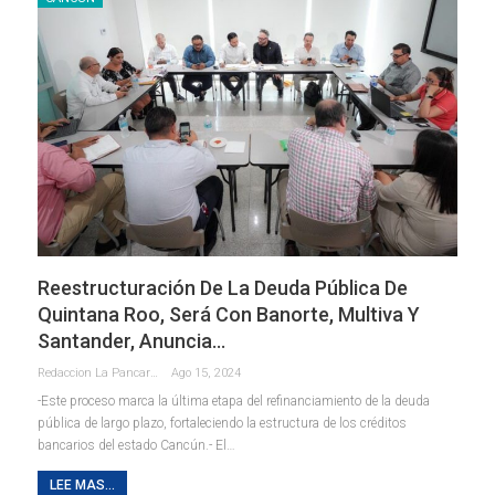
Reestructuración De La Deuda Pública De
Quintana Roo, Será Con Banorte, Multiva Y
Santander, Anuncia…
Redaccion La Pancarta De Quintana Roo
Ago 15, 2024
-Este proceso marca la última etapa del refinanciamiento de la deuda
pública de largo plazo, fortaleciendo la estructura de los créditos
bancarios del estado
Cancún.- El
…
LEE MAS...