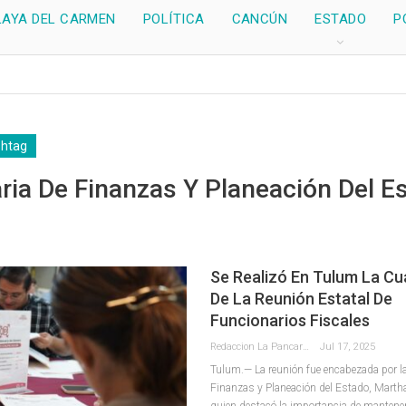
LAYA DEL CARMEN
POLÍTICA
CANCÚN
ESTADO
P
shtag
ria De Finanzas Y Planeación Del E
Se Realizó En Tulum La Cu
De La Reunión Estatal De
Funcionarios Fiscales
Redaccion La Pancarta De Quintana Roo
Jul 17, 2025
Tulum.— La reunión fue encabezada por la
Finanzas y Planeación del Estado, Martha
quien destacó la importancia de mantene