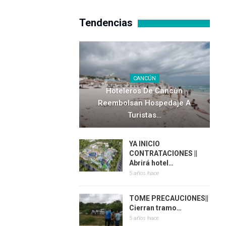
Tendencias
CANCÚN
Hoteleros De Cancún
Reembolsan Hospedaje A
Turistas…
YA INICIO
CONTRATACIONES ||
Abrirá hotel…
5 años hace
TOME PRECAUCIONES||
Cierran tramo…
5 años hace