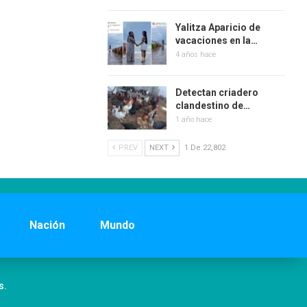
Yalitza Aparicio de
vacaciones en la…
4 años hace
Detectan criadero
clandestino de…
1 año hace
PREV
NEXT
1 De 22,802
Nación
Mundo
s.