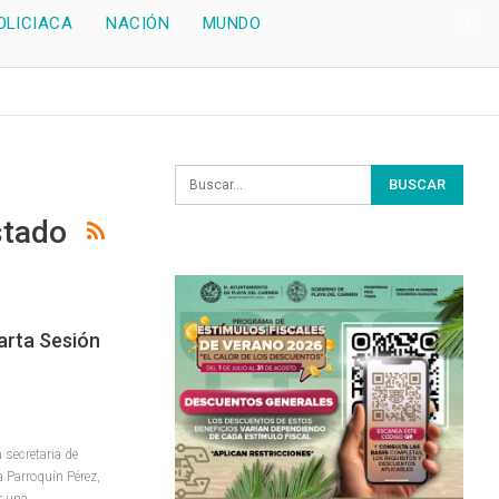
OLICIACA
NACIÓN
MUNDO
stado
arta Sesión
 secretaria de
 Parroquín Pérez,
r una