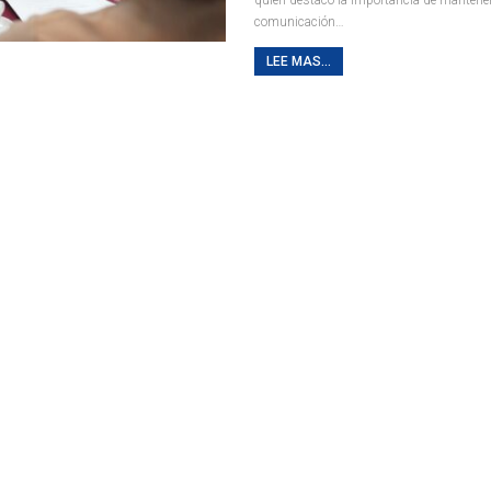
comunicación
…
LEE MAS...