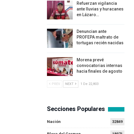
Refuerzan vigilancia
ante lluvias y huracanes
en Lázaro…
Denuncian ante
PROFEPA maltrato de
tortugas recién nacidas
Morena prevé
convocatorias internas
hacia finales de agosto
PREV
NEXT
1 De 22,803
Secciones Populares
Nación
32849
Playa del Carmen
18971