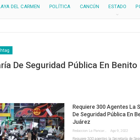
LAYA DEL CARMEN
POLÍTICA
CANCÚN
ESTADO
P
shtag
ría De Seguridad Pública En Benito
Requiere 300 Agentes La S
De Seguridad Pública En B
Juárez
Redaccion La Pancarta De Quintana Roo
Ago 9, 2022
Requiere 300 agentes la Secretaría de Seg