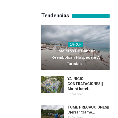
Tendencias
CANCÚN
Hoteleros De Cancún
Reembolsan Hospedaje A
Turistas…
YA INICIO
CONTRATACIONES ||
Abrirá hotel…
5 años hace
TOME PRECAUCIONES||
Cierran tramo…
5 años hace