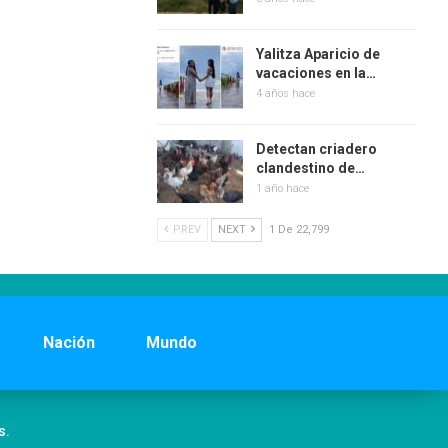
Yalitza Aparicio de
vacaciones en la…
4 años hace
Detectan criadero
clandestino de…
1 año hace
PREV
NEXT
1 De 22,799
Nación
Mundo
s.