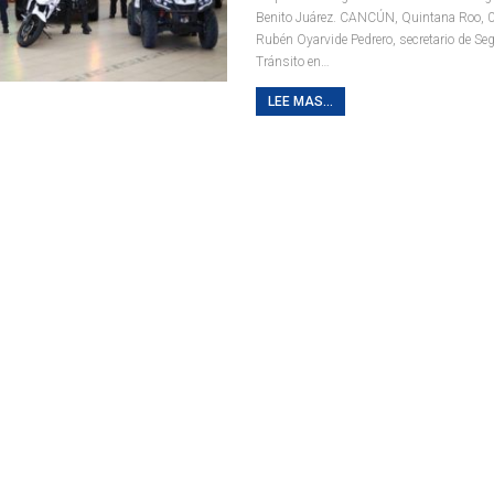
Benito Juárez.
CANCÚN, Quintana Roo, 09
Rubén Oyarvide Pedrero, secretario de Se
Tránsito en
…
LEE MAS...