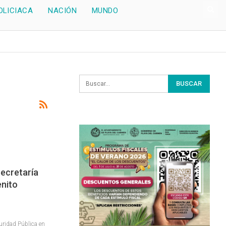
OLICIACA
NACIÓN
MUNDO
ecretaría
enito
uridad Pública en