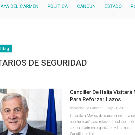
LAYA DEL CARMEN
POLÍTICA
CANCÚN
ESTADO
P
shtag
TARIOS DE SEGURIDAD
Canciller De Italia Visitar
Para Reforzar Lazos
Redaccion La Pancarta De Quintana Roo
May 21, 2025
La visita a México del canciller de Italia s
oportunidad" para reforzar la colaboración
contra el crimen organizado y las mafias 
Canciller de Italia…