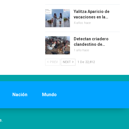
Yalitza Aparicio de
vacaciones en la…
4 años hace
Detectan criadero
clandestino de…
1 año hace
PREV
NEXT
1 De 22,812
Nación
Mundo
s.