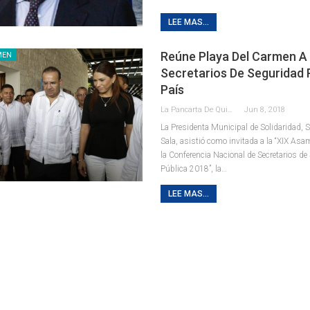
LEE MAS...
Reúne Playa Del Carmen A
MEN
Secretarios De Seguridad P
País
La Pancarta De Quintana Roo
Jun 8, 2018
La Presidenta Municipal de Solidaridad,
Sala, asistió como invitada a la “XIX Asa
la Conferencia Nacional de Secretarios de
Pública 2018”, la…
LEE MAS...