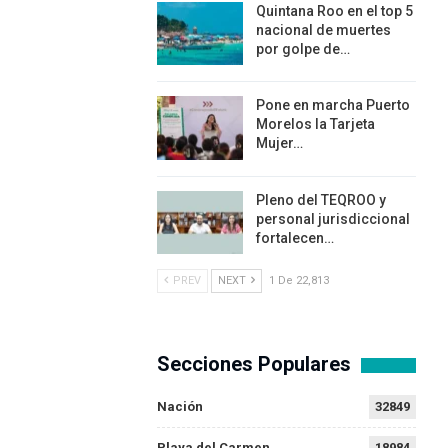
Quintana Roo en el top 5
nacional de muertes
por golpe de…
Pone en marcha Puerto
Morelos la Tarjeta
Mujer…
Pleno del TEQROO y
personal jurisdiccional
fortalecen…
PREV
NEXT
1 De 22,813
Secciones Populares
Nación
32849
Playa del Carmen
18984