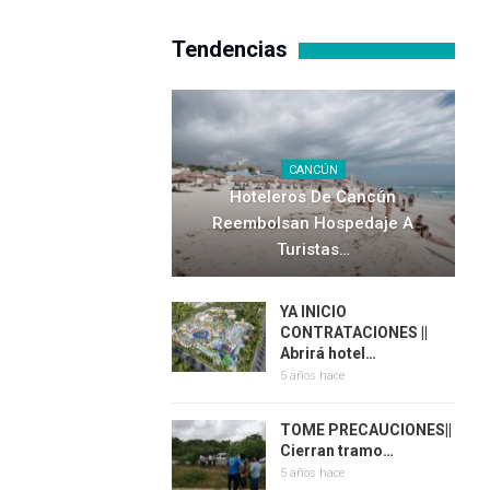
Tendencias
CANCÚN
Hoteleros De Cancún
Reembolsan Hospedaje A
Turistas…
YA INICIO
CONTRATACIONES ||
Abrirá hotel…
5 años hace
TOME PRECAUCIONES||
Cierran tramo…
5 años hace