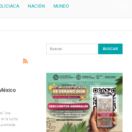
OLICIACA
NACIÓN
MUNDO
á México
erá "una
 en la lucha
La entrada