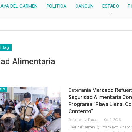
LAYA DEL CARMEN
POLÍTICA
CANCÚN
ESTADO
P
shtag
ad Alimentaria
Estefanía Mercado Refuer
MEN
Seguridad Alimentaria Con
Programa “Playa Llena, C
Contento”
Redaccion La Pancarta De Quintana Roo
Oct 2, 2025
Playa del Carmen, Quintana Roo, 2 de oc