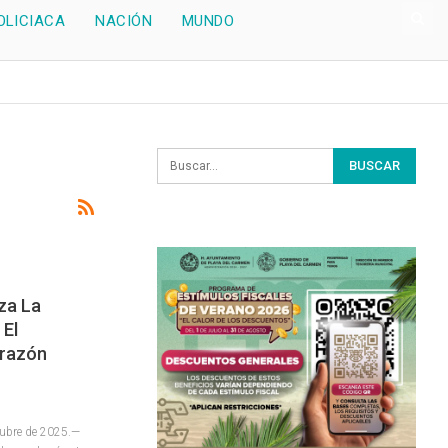
OLICIACA
NACIÓN
MUNDO
za La
 El
orazón
tubre de 2025.—