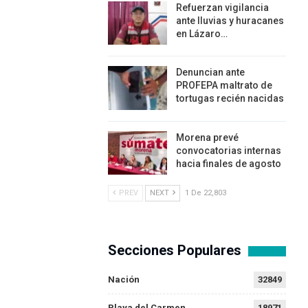
Refuerzan vigilancia
ante lluvias y huracanes
en Lázaro…
Denuncian ante
PROFEPA maltrato de
tortugas recién nacidas
Morena prevé
convocatorias internas
hacia finales de agosto
PREV
NEXT
1 De 22,803
Secciones Populares
Nación
32849
Playa del Carmen
18971