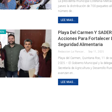
La presidenta municipal Estefanía Merca
jueves la distribución de 700 paquetes al
número de
…
LEE MAS...
Playa Del Carmen Y SADE
MEN
Acciones Para Fortalecer 
Seguridad Alimentaria
Redaccion La Pancarta De Quintana Roo
Sep 11, 2025
Playa del Carmen, Quintana Roo, 11 de s
2025.– El Gobierno Municipal y la delegac
Secretaría de Agricultura y Desarrollo Ru
avanzan en
…
LEE MAS...