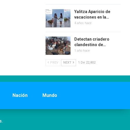
Yalitza Aparicio de
vacaciones en la…
4 años hace
Detectan criadero
clandestino de…
1 año hace
PREV
NEXT
1 De 22,802
Nación
Mundo
s.