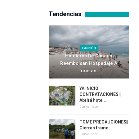
Tendencias
CANCÚN
Hoteleros De Cancún
Reembolsan Hospedaje A
Turistas…
YA INICIO
CONTRATACIONES ||
Abrirá hotel…
5 años hace
TOME PRECAUCIONES||
Cierran tramo…
5 años hace