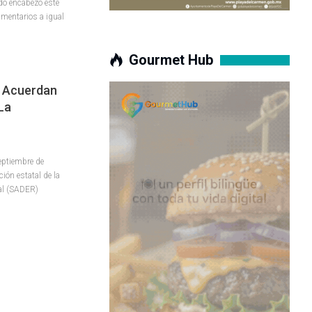
do encabezó este
imentarios a igual
Gourmet Hub
R Acuerdan
La
eptiembre de
ión estatal de la
ral (SADER)