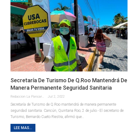
Secretaría De Turismo De Q.Roo Mantendrá De
Manera Permanente Seguridad Sanitaria
Redaccion La Pancarta De Quintana Roo
Jul 2, 2022
Secretaría de Turismo de Q.Roo mantendrá de manera permanente
seguridad sanitaria.
Cancún, Quintana Roo; 2 de julio.- El secretario de
Turismo, Bernardo Cueto Riestra, afirmó que
…
LEE MAS...