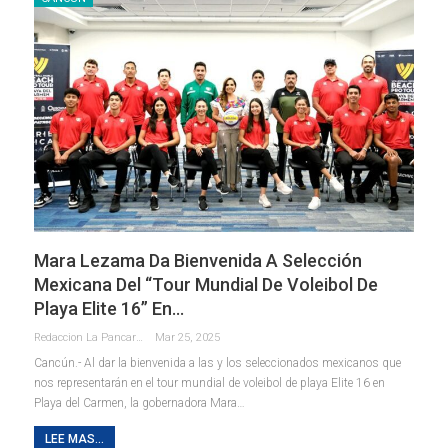
Mara Lezama Da Bienvenida A Selección
Mexicana Del “Tour Mundial De Voleibol De
Playa Elite 16” En…
Redaccion La Pancarta De Quintana Roo
Mar 25, 2025
Cancún.- Al dar la bienvenida a las y los seleccionados mexicanos que
nos representarán en el tour mundial de voleibol de playa Elite 16 en
Playa del Carmen, la gobernadora Mara
…
LEE MAS...