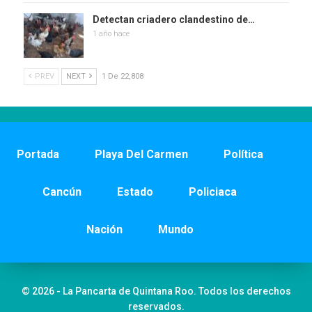
Detectan criadero clandestino de…
1 año hace
PREV
NEXT
1 De 22,808
Portada
Playa Del Carmen
Política
Cancún
Estado
Policiaca
Nación
Mundo
© 2026 - La Pancarta de Quintana Roo. Todos los derechos
reservados.