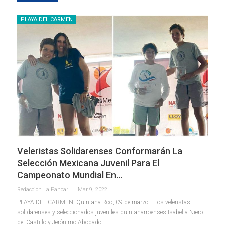
PLAYA DEL CARMEN
Veleristas Solidarenses Conformarán La
Selección Mexicana Juvenil Para El
Campeonato Mundial En…
Redaccion La Pancarta De Quintana Roo
Mar 9, 2022
PLAYA DEL CARMEN, Quintana Roo, 09 de marzo. - Los veleristas
solidarenses y seleccionados juveniles quintanarroenses Isabella Niero
del Castillo y Jerónimo Abogado
…