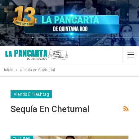
Inicio
sequía en Chetumal
Viendo El Hashtag
Sequía En Chetumal
CHETUMAL