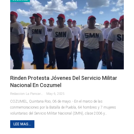
Rinden Protesta Jóvenes Del Servicio Militar
Nacional En Cozumel
Redaccion La Pancarta De Quintana Roo
May 6, 2025
COZUMEL, Quintana Roo, 06 de mayo. - En el marco de las
conmemoraciones por la Batalla de Puebla, 64 hombres y 7 mujeres
voluntarias del Servicio Militar Nacional (SMN), clase 2006 y
…
LEE MAS...