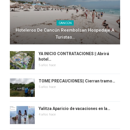
CANCÚN
Hoteleros De Cancún Reembolsan Hospedaje A
Turistas…
YA INICIO CONTRATACIONES || Abrirá
hotel…
5 años hace
TOME PRECAUCIONES|| Cierran tramo…
5 años hace
Yalitza Aparicio de vacaciones en la…
4 años hace