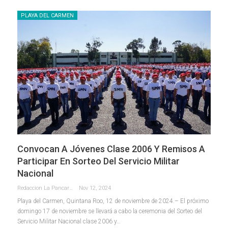
PLAYA DEL CARMEN
Convocan A Jóvenes Clase 2006 Y Remisos A
Participar En Sorteo Del Servicio Militar
Nacional
Redaccion La Pancarta De Quintana Roo
Nov 12, 2024
Playa del Carmen, Quintana Roo, 12 de noviembre de 2024.– El próximo
domingo 17 de noviembre se llevará a cabo la ceremonia del Sorteo del
Servicio Militar Nacional clase 2006 y
…