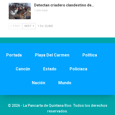
Detectan criadero clandestino de…
1 año hace
PREV
NEXT
1 De 22,805
Portada
Playa Del Carmen
Política
Cancún
Estado
Policiaca
Nación
Mundo
© 2026 - La Pancarta de Quintana Roo. Todos los derechos
reservados.