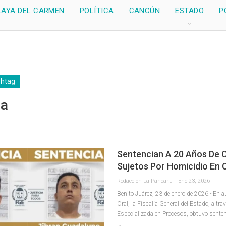
LAYA DEL CARMEN
POLÍTICA
CANCÚN
ESTADO
P
shtag
ia
Sentencian A 20 Años De C
Sujetos Por Homicidio En
Redaccion La Pancarta De Quintana Roo
Ene 23, 2026
Benito Juárez, 23 de enero de 2026.- En a
Oral, la Fiscalía General del Estado, a trav
Especializada en Procesos, obtuvo senten
…