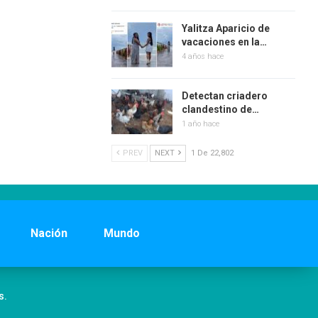
Yalitza Aparicio de
vacaciones en la…
4 años hace
Detectan criadero
clandestino de…
1 año hace
PREV
NEXT
1 De 22,802
Nación
Mundo
s.