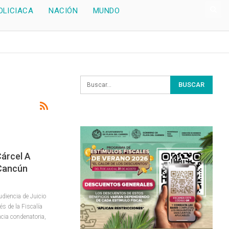
OLICIACA
NACIÓN
MUNDO
árcel A
 Cancún
udiencia de Juicio
és de la Fiscalía
cia condenatoria,