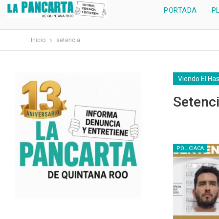
PORTADA
P
Inicio
setencia
Viendo El Ha
Setenc
POLICIACA