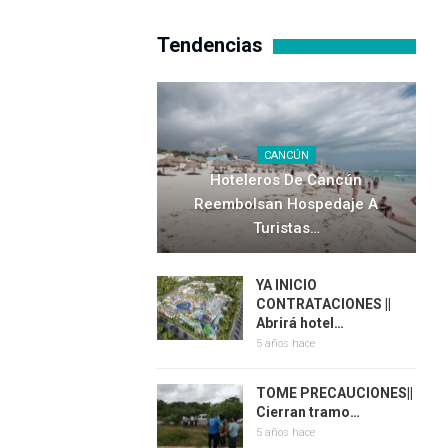
Tendencias
CANCÚN
Hoteleros De Cancún
Reembolsan Hospedaje A
Turistas…
YA INICIO
CONTRATACIONES ||
Abrirá hotel…
5 años hace
TOME PRECAUCIONES||
Cierran tramo…
5 años hace