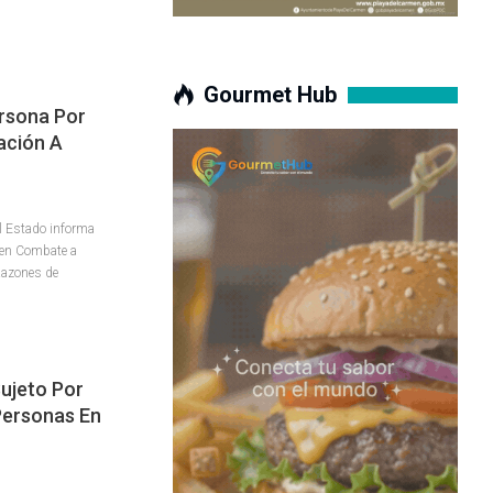
Gourmet Hub
rsona Por
lación A
el Estado informa
a en Combate a
Razones de
Sujeto Por
Personas En