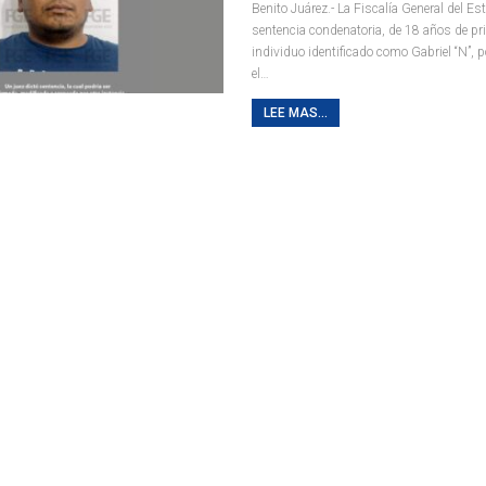
Benito Juárez.- La Fiscalía General del Es
sentencia condenatoria, de 18 años de pr
individuo identificado como Gabriel “N”, p
el
…
LEE MAS...