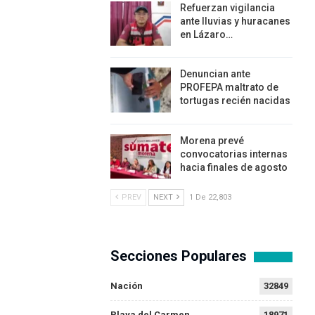
Refuerzan vigilancia
ante lluvias y huracanes
en Lázaro…
Denuncian ante
PROFEPA maltrato de
tortugas recién nacidas
Morena prevé
convocatorias internas
hacia finales de agosto
PREV
NEXT
1 De 22,803
Secciones Populares
Nación
32849
Playa del Carmen
18971