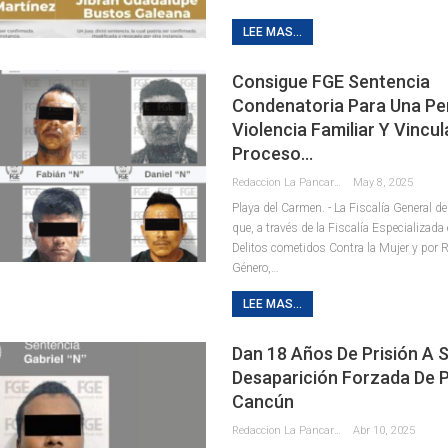
LEE MAS...
Consigue FGE Sentencia
Condenatoria Para Una Pe
Violencia Familiar Y Vincu
Proceso…
Redaccion La Pancarta De Quintana Roo
May 8, 2025
Playa del Carmen. - La Fiscalía General d
que, a través de la Fiscalía Especializad
Delitos cometidos Contra la Mujer y por 
Género,
…
LEE MAS...
Dan 18 Años De Prisión A 
Desaparición Forzada De 
Cancún
Redaccion La Pancarta De Quintana Roo
Abr 10, 2025