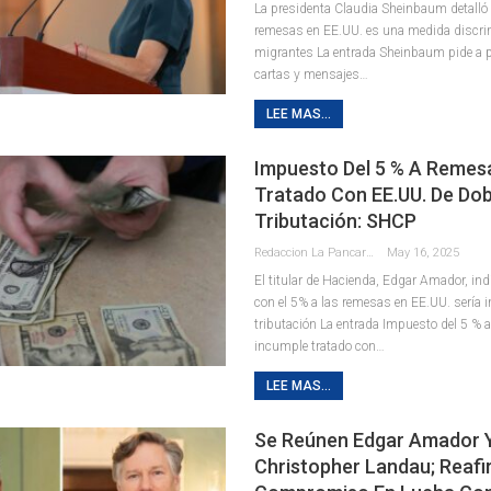
La presidenta Claudia Sheinbaum detalló
remesas en EE.UU. es una medida discrim
migrantes La entrada Sheinbaum pide a 
cartas y mensajes…
LEE MAS...
Impuesto Del 5 % A Remes
Tratado Con EE.UU. De Dob
Tributación: SHCP
Redaccion La Pancarta De Quintana Roo
May 16, 2025
El titular de Hacienda, Edgar Amador, ind
con el 5% a las remesas en EE.UU. sería 
tributación La entrada Impuesto del 5 % 
incumple tratado con…
LEE MAS...
Se Reúnen Edgar Amador 
Christopher Landau; Reaf