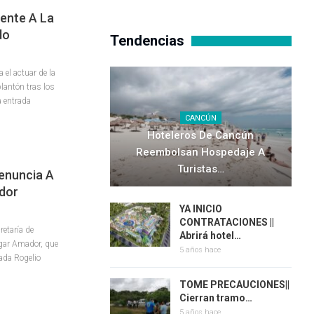
ente A La
do
Tendencias
 el actuar de la
plantón tras los
 entrada
CANCÚN
Hoteleros De Cancún
Reembolsan Hospedaje A
Turistas…
enuncia A
dor
YA INICIO
CONTRATACIONES ||
retaría de
Abrirá hotel…
gar Amador, que
5 años hace
rada Rogelio
TOME PRECAUCIONES||
Cierran tramo…
5 años hace