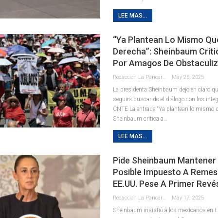
LEE MAS...
“Ya Plantean Lo Mismo Qu
Derecha”: Sheinbaum Crit
Por Amagos De Obstaculiz
Redaccion La Pancarta De Quintana Roo
May 26, 2025
La presidenta Sheinbaum dejó en claro q
seguirá buscando el diálogo con los integ
CNTE La entrada “Ya plantean lo mismo qu
Sheinbaum critica a…
LEE MAS...
Pide Sheinbaum Mantener 
Posible Impuesto A Remes
EE.UU. Pese A Primer Revé
Redaccion La Pancarta De Quintana Roo
May 17, 2025
Sheinbaum insistió a los mexicanos en E