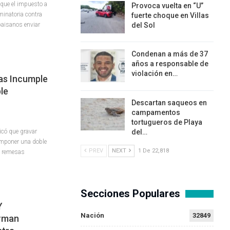
 que el impuesto a
Provoca vuelta en “U”
inatoria contra
fuerte choque en Villas
paisanos enviar
del Sol
Condenan a más de 37
años a responsable de
violación en…
as Incumple
le
Descartan saqueos en
campamentos
tortugueros de Playa
icó que gravar
del…
imponer una doble
PREV
NEXT
1 De 22,818
a remesas
Secciones Populares
Y
Nación
32849
irman