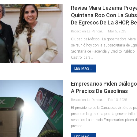
Revisa Mara Lezama Proy
Quintana Roo Con La Subs
De Egresos De La SHCP, B
Redaccion La Pancarta De Quintana Roo
Mar 5, 2025
Ciudad de México.- La gobernadora Mar
se reunió hoy con la subsecretaria de Egr
Secretaría de Hacienda y Crédito Público
Castro, para
…
LEE MAS...
Empresarios Piden Diálog
A Precios De Gasolinas
Redaccion La Pancarta De Quintana Roo
Feb 13, 2025
El presidente de la Canaco advirtió que po
precio de la gasolina podría generar inflac
servicios La entrada Empresarios piden d
precios…
LEE MAS...