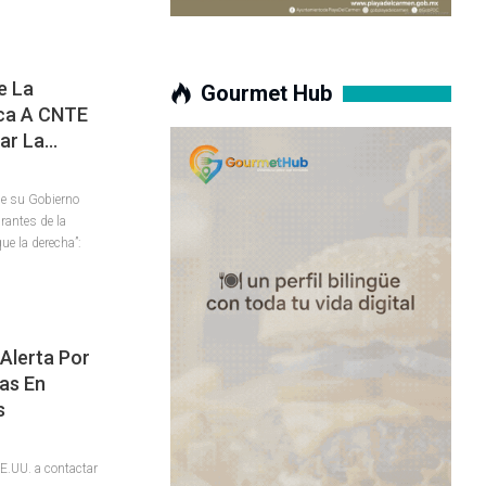
e La
Gourmet Hub
ica A CNTE
ar La…
ue su Gobierno
rantes de la
e la derecha”:
Alerta Por
as En
s
E.UU. a contactar