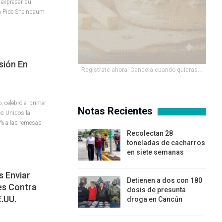
 expresar su
da Pide Sheinbaum
sión En
Registrate ahora! Cancela cuando quieras...
 celebró el primer
Notas Recientes
os Unidos la
 % a las remesas
Recolectan 28
toneladas de cacharros
en siete semanas
s Enviar
Detienen a dos con 180
es Contra
dosis de presunta
.UU.
droga en Cancún