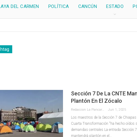
LAYA DEL CARMEN
POLÍTICA
CANCÚN
ESTADO
P
shtag
Sección 7 De La CNTE Ma
Plantón En El Zócalo
Redaccion La Pancarta De Quintana Roo
Jun 1, 2025
Los maestros de la Sección 7 de Chiapas
Cuarta Transformación "ha hecho oídos 
demandas centrales La entrada Sección 
mantendrá plantón en el…