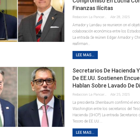
Compromiso En Lucha Con
Finanzas Ilícitas
Redaccion La Pancarta De Quintana Roo
Abr 28, 2025
Amador y Landau se reunieron on el objetiv
colaboración económica entre los Estado
La entrada Se reúnen Edgar Amador y Ch
reafirman…
LEE MAS...
Secretarios De Hacienda Y
De EE.UU. Sostienen Encue
Hablan Sobre Lavado De D
Redaccion La Pancarta De Quintana Roo
Abr 25, 2025
La presidenta Sheinbaum confirmó el enc
Washington entre los secretarios del Teso
Hacienda (SHCP) La entrada Secretarios d
Tesoro de EE.UU.…
LEE MAS...