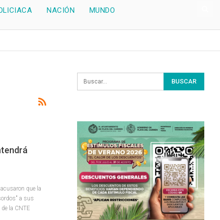
OLICIACA
NACIÓN
MUNDO
ntendrá
 acusaron que la
sordos" a sus
7 de la CNTE