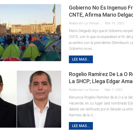
Gobierno No Es Ingenuo Fr
CNTE, Afirma Mario Delga
Redaccion La Pancarta De Quintana Roo
Mar 19, 2025
Mario Delgado dijo que el Gobierno respeta
CNTE, con lo que no esperaban el fin del 
acuerdos con la presidenta Sheinbaum La
Gobierno no es…
LEE MAS...
Rogelio Ramírez De La O R
La SHCP; Llega Edgar Ama
Redaccion La Pancarta De Quintana Roo
Mar 7, 2025
Renuncia Rogelio Ramírez de la O a la Sec
Hacienda; en su lugar será nombrado Ed
deberá ser ratificado por el Senado La ent
Ramírez de la O…
LEE MAS...