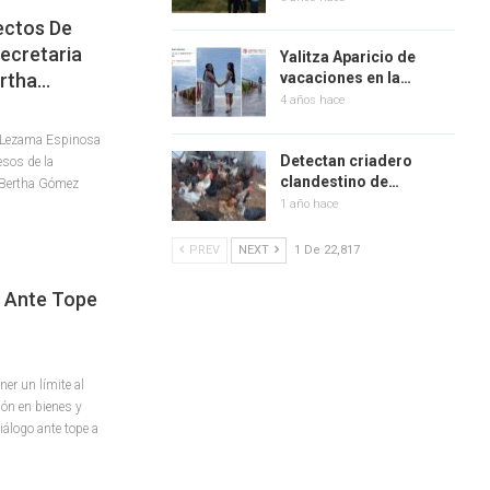
ectos De
ecretaria
Yalitza Aparicio de
ertha…
vacaciones en la…
4 años hace
a Lezama Espinosa
Detectan criadero
esos de la
clandestino de…
, Bertha Gómez
1 año hace
PREV
NEXT
1 De 22,817
o Ante Tope
ner un límite al
ión en bienes y
iálogo ante tope a