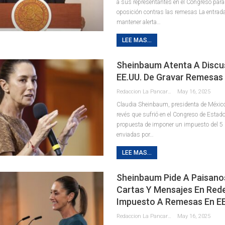
a sus representantes en el Congreso para
oposición contras las remesas La entra
mantener alerta…
LEE MAS...
Sheinbaum Atenta A Discu
EE.UU. De Gravar Remesas
Redaccion La Pancarta De Quintana Roo
May 16, 2025
Claudia Sheinbaum, presidenta de México,
revés que sufrió en el Congreso de Estad
propuesta de imponer un impuesto del 5
enviadas por…
LEE MAS...
Sheinbaum Pide A Paisano
Cartas Y Mensajes En Red
Impuesto A Remesas En EE
Redaccion La Pancarta De Quintana Roo
May 16, 2025