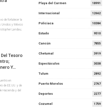
tra
Playa del Carmen
18991
Internacional
12662
o de fortalecer la
Policiaca
10384
s Unidos y México
ristopher Landau;
Estado
9510
Cancún
7855
Chetumal
3919
 Del Tesoro
ntro;
Espectáculos
3038
inero Y…
Tulum
2892
uentro en
Puerto Morelos
2767
ro de EE.UU. y de
e Hacienda y del
Deportes
2277
Cozumel
1759