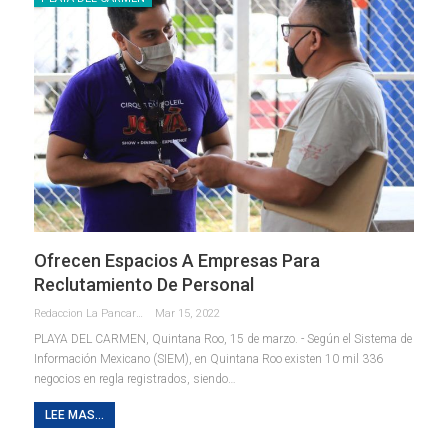
Ofrecen Espacios A Empresas Para
Reclutamiento De Personal
Redaccion La Pancarta De Quintana Roo
Mar 15, 2022
PLAYA DEL CARMEN, Quintana Roo, 15 de marzo. - Según el Sistema de
Información Mexicano (SIEM), en Quintana Roo existen 10 mil 336
negocios en regla registrados, siendo
…
LEE MAS...