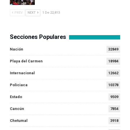
PREV
NEXT
1 De 22,813
Secciones Populares
Nación
32849
Playa del Carmen
18984
Internacional
12662
Policiaca
10378
Estado
9509
Cancún
7854
Chetumal
3918