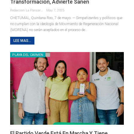
Transformación, Advierte Sanen
Redaccion La Pancarta De Quintana Roo
May 7, 2025
CHETUMAL, Quintana Roo, 7 de mayo. — Simpatizantes y políticos que
no cumplan con la ideología de Movimiento de Regeneración Nacional
(MORENA) no serán aceptados en el proceso de
…
LEE MAS...
PLAYA DEL CARMEN
El Partido Verde Está En Marcha Y Tiene