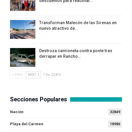
descuentos para reactivar…
Transforman Malecón de las Sirenas en
nuevo atractivo de…
Destroza camioneta contra poste tras
derrapar en Rancho…
PREV
NEXT
1 De 22,815
Secciones Populares
Nación
32849
Playa del Carmen
18986