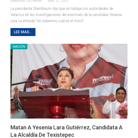
Redaccion La Pancarta De Quintana Roo
May 12, 2025
La presidenta Sheinbaum dijo que se trabaja con autoridades de
Veracruz en las investigaciones del asesinato de la candidata Yesenia
Lara La entrada “No sabemos cuál es el móvil”:…
LEE MAS...
NACIÓN
Matan A Yesenia Lara Gutiérrez, Candidata A
La Alcaldía De Texistepec