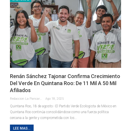
Renán Sánchez Tajonar Confirma Crecimiento
Del Verde En Quintana Roo: De 11 Mil A 50 Mil
Afiliados
Redaccion La Pancarta De Quintana Roo
Ago 18, 2025
Quintana Roo, 18 de agosto.- El Partido Verde Ecologista de México en
Quintana Roo continúa consolidándose como una fuerza política
cercana a la gente y comprometida con los
…
LEE MAS...