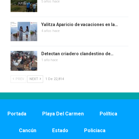
5 años hace
Yalitza Aparicio de vacaciones en la…
4 años hace
Detectan criadero clandestino de…
1 año hace
PREV
NEXT
1 De 22,814
Portada
Playa Del Carmen
Política
Cancún
Estado
Policiaca