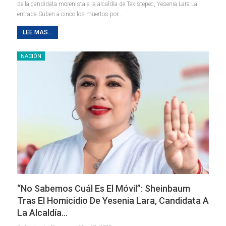
de la candidata morenista a la alcaldía de Texistepec, Yesenia Lara La
entrada Suben a cinco los muertos por…
LEE MAS...
NACIÓN
“No Sabemos Cuál Es El Móvil”: Sheinbaum
Tras El Homicidio De Yesenia Lara, Candidata A
La Alcaldía…