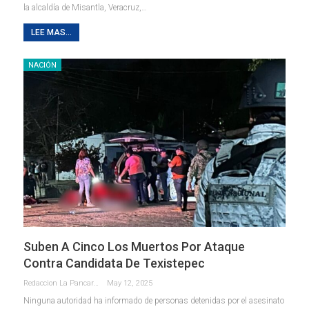
la alcaldía de Misantla, Veracruz,…
LEE MAS...
NACIÓN
Suben A Cinco Los Muertos Por Ataque
Contra Candidata De Texistepec
Redaccion La Pancarta De Quintana Roo
May 12, 2025
Ninguna autoridad ha informado de personas detenidas por el asesinato