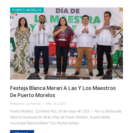
PUERTO MORELOS
Festeja Blanca Merari A Las Y Los Maestros
De Puerto Morelos
Redaccion La Pancarta De Quintana Roo
May 30, 2025
Puerto Morelos, Quintana Roo, 30 de mayo de 2025.— Por su destacada
labor en la educación de la niñez de Puerto Morelos, la presidenta
municipal Blanca Merari Tziu Muñoz festejó
…