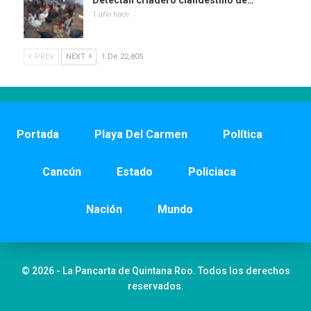
Detectan criadero clandestino de…
1 año hace
PREV
NEXT
1 De 22,805
Portada
Playa Del Carmen
Política
Cancún
Estado
Policiaca
Nación
Mundo
© 2026 - La Pancarta de Quintana Roo. Todos los derechos
reservados.