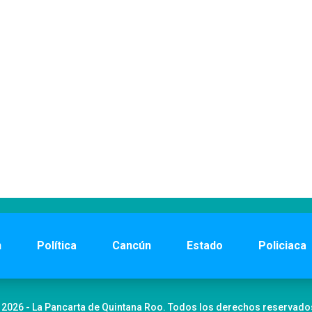
n
Política
Cancún
Estado
Policiaca
 2026 - La Pancarta de Quintana Roo. Todos los derechos reservado