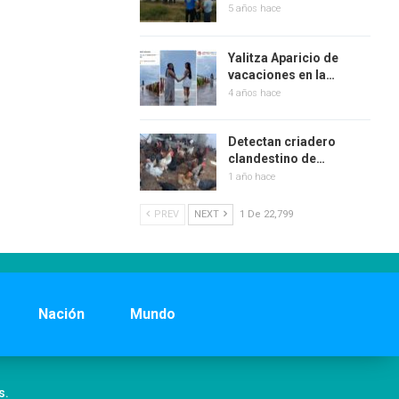
5 años hace
Yalitza Aparicio de
vacaciones en la…
4 años hace
Detectan criadero
clandestino de…
1 año hace
PREV
NEXT
1 De 22,799
Nación
Mundo
s.