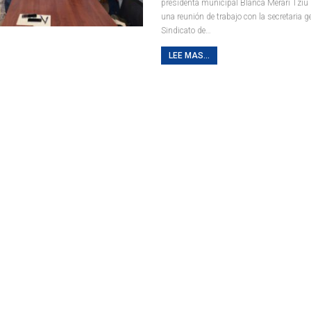
presidenta municipal Blanca Merari Tzi
una reunión de trabajo con la secretaria ge
Sindicato de
…
LEE MAS...