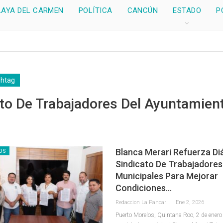
LAYA DEL CARMEN
POLÍTICA
CANCÚN
ESTADO
P
shtag
to De Trabajadores Del Ayuntamien
Blanca Merari Refuerza Di
OS
Sindicato De Trabajadores
Municipales Para Mejorar
Condiciones…
Redaccion La Pancarta De Quintana Roo
Ene 2, 2026
Puerto Morelos, Quintana Roo, 2 de ener