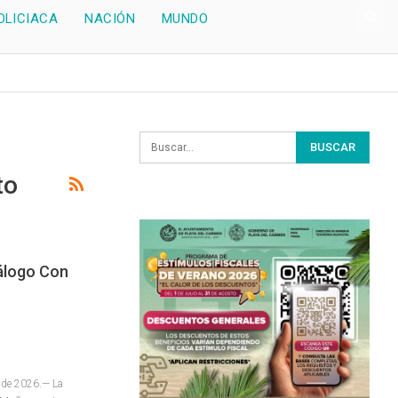
OLICIACA
NACIÓN
MUNDO
to
álogo Con
o de 2026.— La