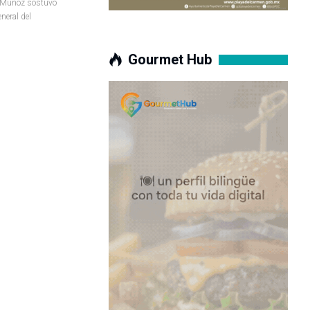
u Muñoz sostuvo
neral del
Gourmet Hub