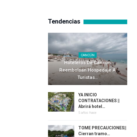
Tendencias
CANCÚN
Hoteleros De Cancún
Reembolsan Hospedaje A
Turistas…
YA INICIO
CONTRATACIONES ||
Abrirá hotel…
5 años hace
TOME PRECAUCIONES||
Cierran tramo…