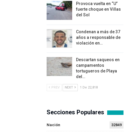
Provoca vuelta en “U”
fuerte choque en Villas
del Sol
Condenan a más de 37
años a responsable de
violación en…
Descartan saqueos en
campamentos
tortugueros de Playa
del…
PREV
NEXT
1 De 22,818
Secciones Populares
Nación
32849