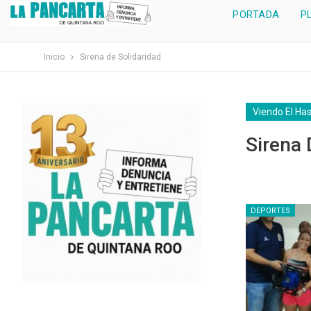
PORTADA
P
Inicio
Sirena de Solidaridad
Viendo El Ha
Sirena 
DEPORTES