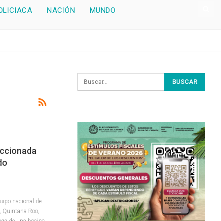
OLICIACA
NACIÓN
MUNDO
eccionada
do
quipo nacional de
Quintana Roo,
rega de una bocina