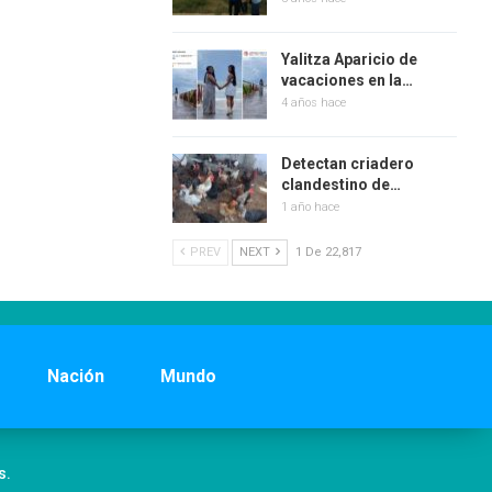
Yalitza Aparicio de
vacaciones en la…
4 años hace
Detectan criadero
clandestino de…
1 año hace
PREV
NEXT
1 De 22,817
Nación
Mundo
s.