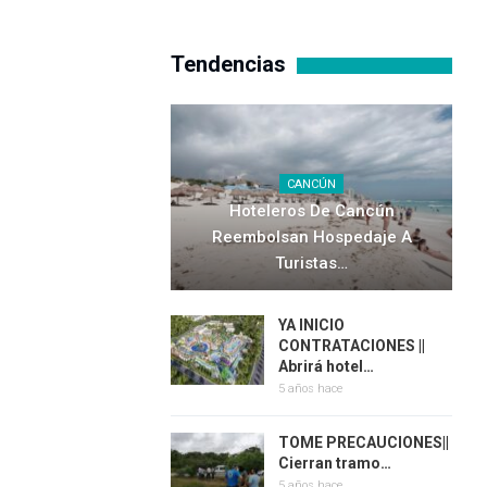
Tendencias
CANCÚN
Hoteleros De Cancún
Reembolsan Hospedaje A
Turistas…
YA INICIO
CONTRATACIONES ||
Abrirá hotel…
5 años hace
TOME PRECAUCIONES||
Cierran tramo…
5 años hace