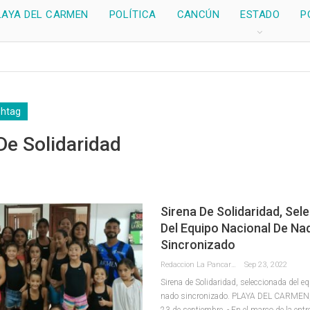
LAYA DEL CARMEN
POLÍTICA
CANCÚN
ESTADO
P
shtag
De Solidaridad
Sirena De Solidaridad, Sel
Del Equipo Nacional De Na
Sincronizado
Redaccion La Pancarta De Quintana Roo
Sep 23, 2022
Sirena de Solidaridad, seleccionada del e
nado sincronizado.
PLAYA DEL CARMEN, 
23 de septiembre. - En el marco de la ent