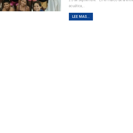
acuática,
…
LEE MAS...