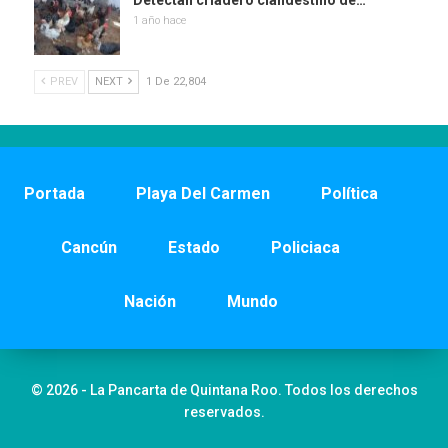
Detectan criadero clandestino de…
1 año hace
PREV
NEXT
1 De 22,804
Portada
Playa Del Carmen
Política
Cancún
Estado
Policiaca
Nación
Mundo
© 2026 - La Pancarta de Quintana Roo. Todos los derechos
reservados.