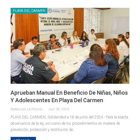
PLAYA DEL CARMEN
Aprueban Manual En Beneficio De Niñas, Niños
Y Adolescentes En Playa Del Carmen
Redaccion La Pancarta De Quintana Roo
Jun 18, 2024
PLAYA DEL CARMEN, Solidaridad a 18 de junio del 2024.- Para la exacta
observancia de la ley, así como de los procedimientos en materia de
prevención, protección y restitución de
…