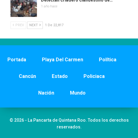
Detectan criadero clandestino de…
1 año hace
PREV
NEXT
1 De 22,817
Portada
Playa Del Carmen
Política
Cancún
Estado
Policiaca
Nación
Mundo
© 2026 - La Pancarta de Quintana Roo. Todos los derechos
reservados.