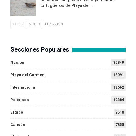
tortugueros de Playa del…
PREV
NEXT
1 De 22,818
Secciones Populares
Nación
32849
Playa del Carmen
18991
Internacional
12662
Policiaca
10384
Estado
9510
Cancún
7855