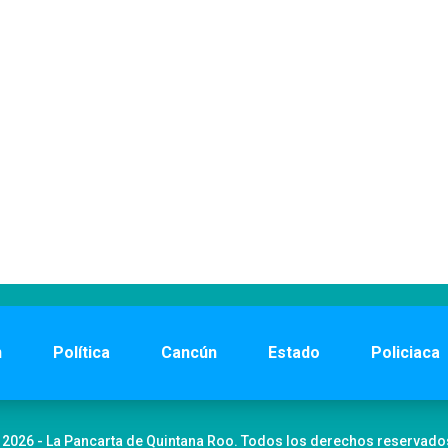
n
Política
Cancún
Estado
Policiaca
 2026 - La Pancarta de Quintana Roo. Todos los derechos reservado