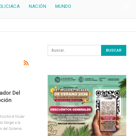
OLICIACA
NACIÓN
MUNDO
ador Del
pción
istió el titular
zo Dergal a la
or del Sistema