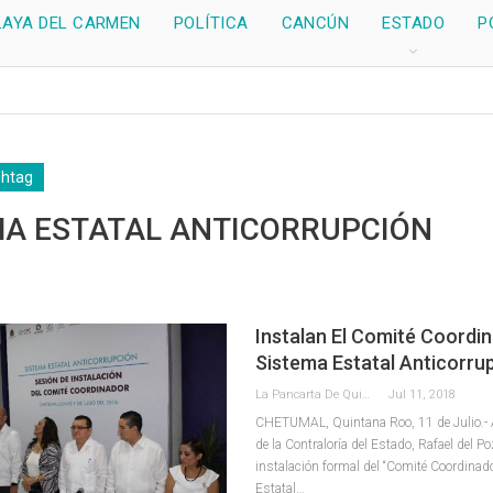
LAYA DEL CARMEN
POLÍTICA
CANCÚN
ESTADO
P
shtag
MA ESTATAL ANTICORRUPCIÓN
Instalan El Comité Coordin
Sistema Estatal Anticorru
La Pancarta De Quintana Roo
Jul 11, 2018
CHETUMAL, Quintana Roo, 11 de Julio.- As
de la Contraloría del Estado, Rafael del Po
instalación formal del “Comité Coordinad
Estatal…