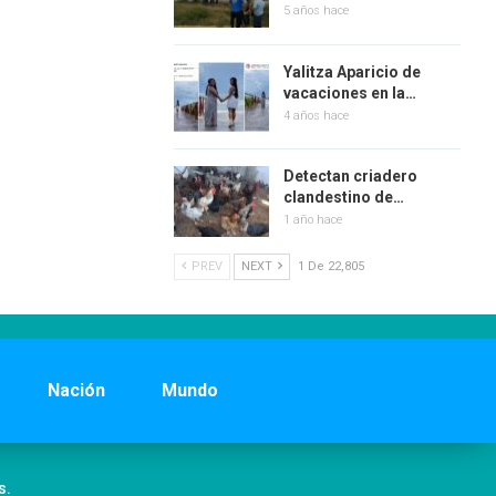
5 años hace
Yalitza Aparicio de
vacaciones en la…
4 años hace
Detectan criadero
clandestino de…
1 año hace
PREV
NEXT
1 De 22,805
Nación
Mundo
s.