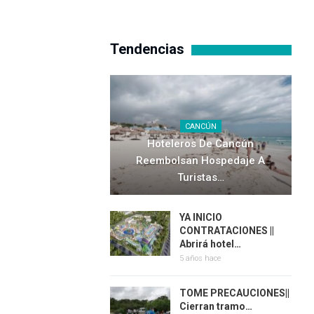
Tendencias
CANCÚN
Hoteleros De Cancún
Reembolsan Hospedaje A
Turistas…
YA INICIO
CONTRATACIONES ||
Abrirá hotel…
5 años hace
TOME PRECAUCIONES||
Cierran tramo…