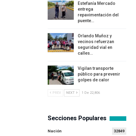
Estefanía Mercado
entrega
repavimentación del
puente…
Orlando Muñoz y
vecinos refuerzan
seguridad vial en
calles…
Vigilan transporte
público para prevenir
golpes de calor
PREV
NEXT
1 De 22,806
Secciones Populares
Nación
32849