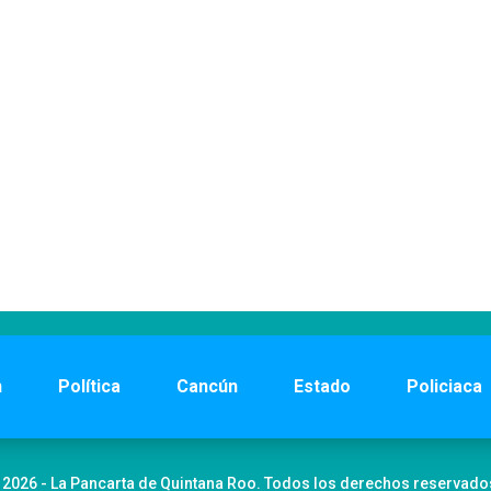
n
Política
Cancún
Estado
Policiaca
 2026 - La Pancarta de Quintana Roo. Todos los derechos reservado