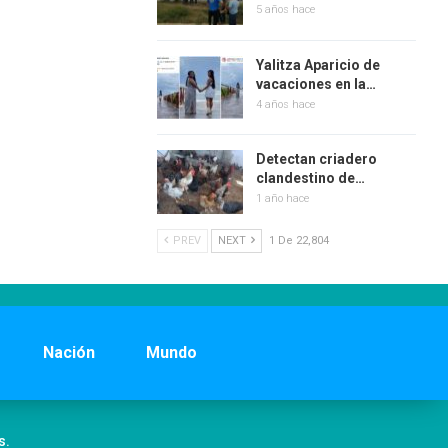
5 años hace
Yalitza Aparicio de
vacaciones en la…
4 años hace
Detectan criadero
clandestino de…
1 año hace
PREV
NEXT
1 De 22,804
Nación
Mundo
s.