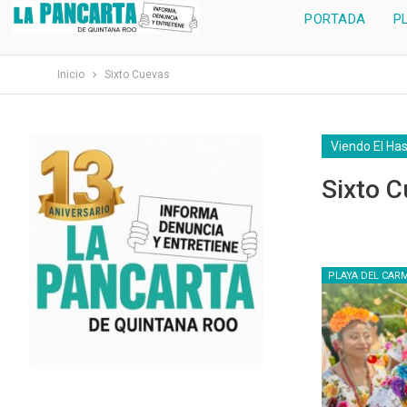
PORTADA
P
Inicio
Sixto Cuevas
Viendo El Ha
Sixto 
PLAYA DEL CAR