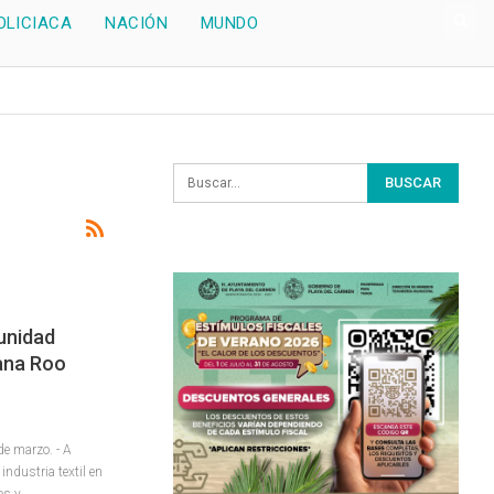
OLICIACA
NACIÓN
MUNDO
tunidad
ana Roo
e marzo. - A
industria textil en
os y