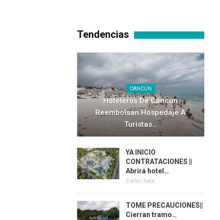
Tendencias
CANCÚN
Hoteleros De Cancún
Reembolsan Hospedaje A
Turistas…
YA INICIO
CONTRATACIONES ||
Abrirá hotel…
5 años hace
TOME PRECAUCIONES||
Cierran tramo…