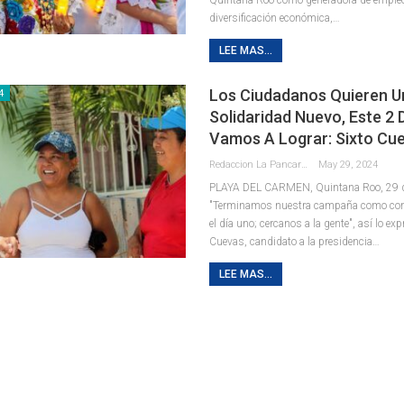
diversificación económica,
…
LEE MAS...
Los Ciudadanos Quieren U
4
Solidaridad Nuevo, Este 2 
Vamos A Lograr: Sixto Cu
Redaccion La Pancarta De Quintana Roo
May 29, 2024
PLAYA DEL CARMEN, Quintana Roo, 29 d
"Terminamos nuestra campaña como c
el día uno; cercanos a la gente", así lo exp
Cuevas, candidato a la presidencia
…
LEE MAS...