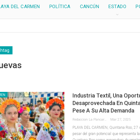
LAYA DEL CARMEN
POLÍTICA
CANCÚN
ESTADO
P
shtag
Cuevas
Industria Textil, Una Opor
MEN
Desaprovechada En Quint
Pese A Su Alta Demanda
Redaccion La Pancarta De Quintana Roo
Mar 27, 2025
PLAYA DEL CARMEN, Quintana Roo, 27 d
pesar del gran potencial que representa la 
Quintana Roo como generadora de emple