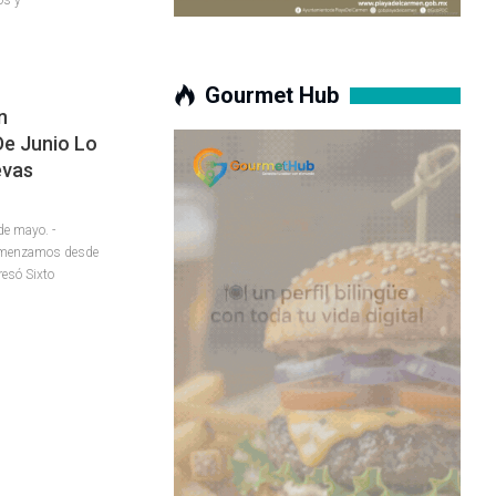
Gourmet Hub
n
De Junio Lo
evas
e mayo. -
omenzamos desde
resó Sixto