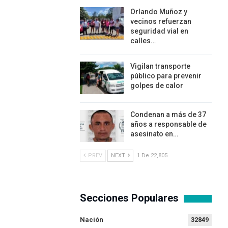
Orlando Muñoz y
vecinos refuerzan
seguridad vial en
calles…
Vigilan transporte
público para prevenir
golpes de calor
Condenan a más de 37
años a responsable de
asesinato en…
PREV
NEXT
1 De 22,805
Secciones Populares
Nación
32849