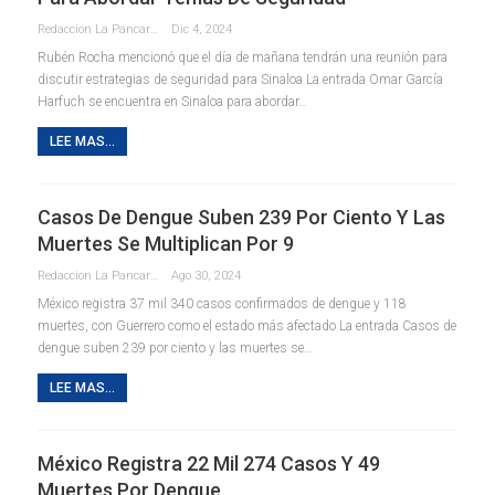
Redaccion La Pancarta De Quintana Roo
Dic 4, 2024
Rubén Rocha mencionó que el día de mañana tendrán una reunión para
discutir estrategias de seguridad para Sinaloa La entrada Omar García
Harfuch se encuentra en Sinaloa para abordar…
LEE MAS...
Casos De Dengue Suben 239 Por Ciento Y Las
Muertes Se Multiplican Por 9
Redaccion La Pancarta De Quintana Roo
Ago 30, 2024
México registra 37 mil 340 casos confirmados de dengue y 118
muertes, con Guerrero como el estado más afectado La entrada Casos de
dengue suben 239 por ciento y las muertes se…
LEE MAS...
México Registra 22 Mil 274 Casos Y 49
Muertes Por Dengue