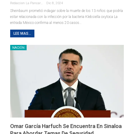
Redaccion La Pancarta De Quintana Roo
Dic 8, 2024
Sheinbaum prometió indagar sobre la muerte de los 13 niños que podría
estar relacionada con la infección por la bacteria Klebsiella oxytoca La
entrada México confirma al menos 20 casos…
LEE MAS...
NACIÓN
Omar García Harfuch Se Encuentra En Sinaloa
Para Abordar Temas De Seguridad