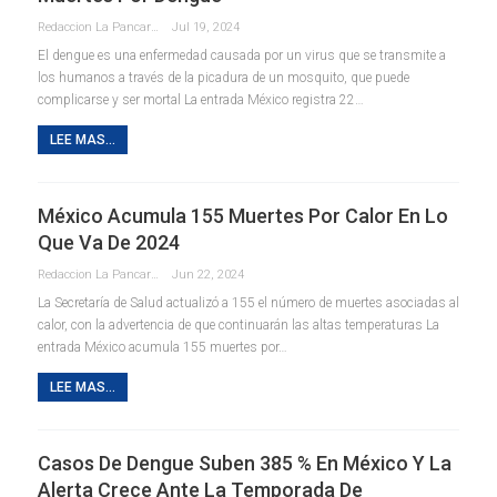
Redaccion La Pancarta De Quintana Roo
Jul 19, 2024
El dengue es una enfermedad causada por un virus que se transmite a
los humanos a través de la picadura de un mosquito, que puede
complicarse y ser mortal La entrada México registra 22…
LEE MAS...
México Acumula 155 Muertes Por Calor En Lo
Que Va De 2024
Redaccion La Pancarta De Quintana Roo
Jun 22, 2024
La Secretaría de Salud actualizó a 155 el número de muertes asociadas al
calor, con la advertencia de que continuarán las altas temperaturas La
entrada México acumula 155 muertes por…
LEE MAS...
Casos De Dengue Suben 385 % En México Y La
Alerta Crece Ante La Temporada De