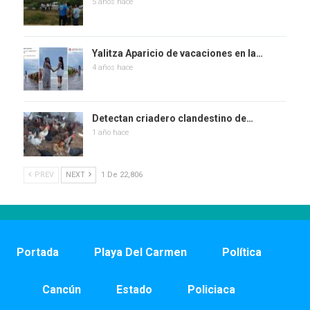
5 años hace
Yalitza Aparicio de vacaciones en la…
4 años hace
Detectan criadero clandestino de…
1 año hace
PREV
NEXT
1 De 22,806
Portada
Playa Del Carmen
Política
Cancún
Estado
Policiaca