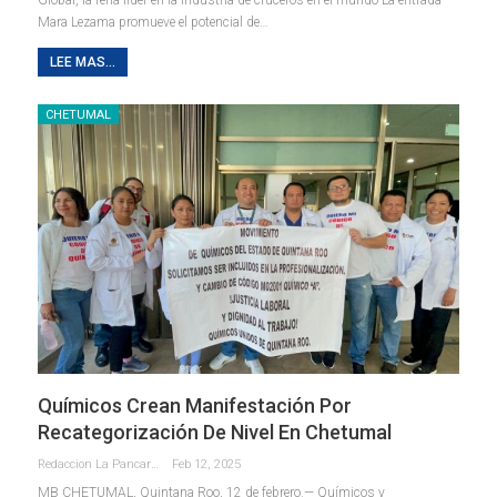
Mara Lezama promueve el potencial de…
LEE MAS...
CHETUMAL
Químicos Crean Manifestación Por
Recategorización De Nivel En Chetumal
Redaccion La Pancarta De Quintana Roo
Feb 12, 2025
MB
CHETUMAL, Quintana Roo, 12 de febrero.— Químicos y