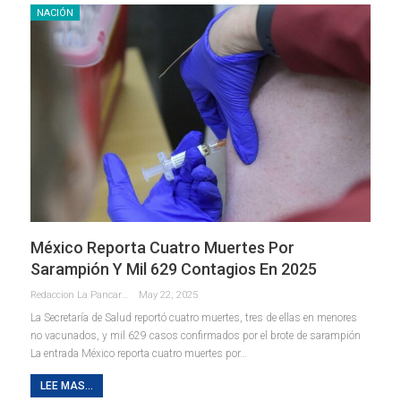
NACIÓN
México Reporta Cuatro Muertes Por
Sarampión Y Mil 629 Contagios En 2025
Redaccion La Pancarta De Quintana Roo
May 22, 2025
La Secretaría de Salud reportó cuatro muertes, tres de ellas en menores
no vacunados, y mil 629 casos confirmados por el brote de sarampión
La entrada México reporta cuatro muertes por…
LEE MAS...