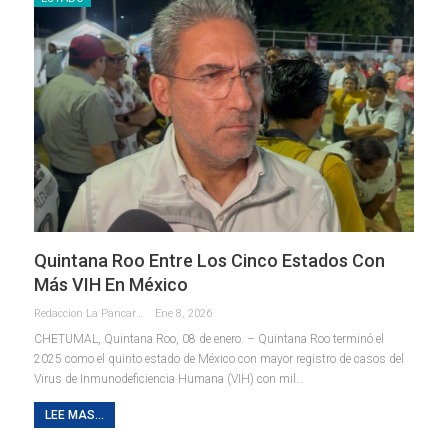
Quintana Roo Entre Los Cinco Estados Con
Más VIH En México
Redaccion La Pancarta De Quintana Roo
Ene 8, 2026
CHETUMAL, Quintana Roo, 08 de enero. – Quintana Roo terminó el
2025 como el quinto estado de México con mayor registro de casos del
Virus de Inmunodeficiencia Humana (VIH) con mil
…
LEE MAS...