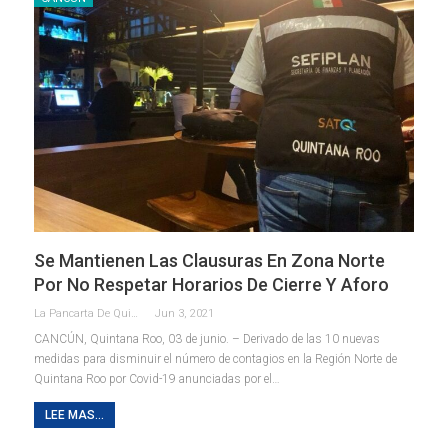
Se Mantienen Las Clausuras En Zona Norte
Por No Respetar Horarios De Cierre Y Aforo
La Pancarta De Quintana Roo
Jun 3, 2021
CANCÚN, Quintana Roo, 03 de junio. – Derivado de las 10 nuevas
medidas para disminuir el número de contagios en la Región Norte de
Quintana Roo por Covid-19 anunciadas por el
…
LEE MAS...