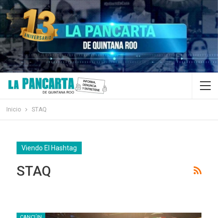
Inicio
STAQ
Viendo El Hashtag
STAQ
CANCÚN