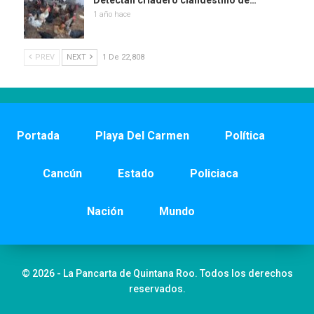
Detectan criadero clandestino de…
1 año hace
PREV
NEXT
1 De 22,808
Portada
Playa Del Carmen
Política
Cancún
Estado
Policiaca
Nación
Mundo
© 2026 - La Pancarta de Quintana Roo. Todos los derechos
reservados.