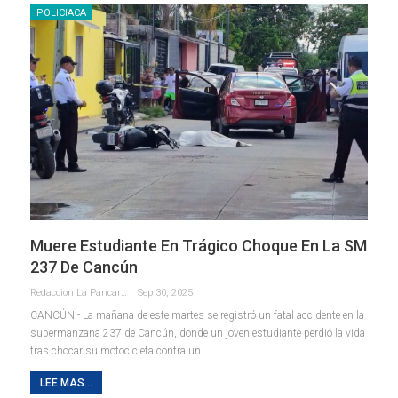
POLICIACA
Muere Estudiante En Trágico Choque En La SM
237 De Cancún
Redaccion La Pancarta De Quintana Roo
Sep 30, 2025
CANCÚN.- La mañana de este martes se registró un fatal accidente en la
supermanzana 237 de Cancún, donde un joven estudiante perdió la vida
tras chocar su motocicleta contra un
…
LEE MAS...