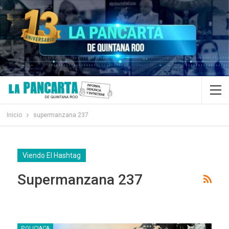
Inicio
supermanzana 237
Viendo El Hashtag
Supermanzana 237
POLICIACA