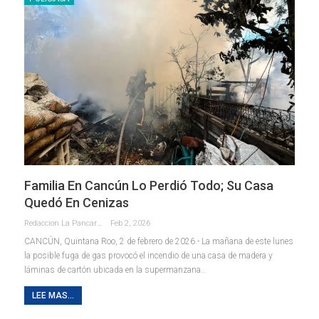
Familia En Cancún Lo Perdió Todo; Su Casa
Quedó En Cenizas
Redaccion La Pancarta De Quintana Roo
Feb 2, 2026
CANCÚN, Quintana Roo, 2 de febrero de 2026.- La mañana de este lunes
la posible fuga de gas provocó el incendio de una casa de madera y
láminas de cartón ubicada en la supermanzana
…
LEE MAS...