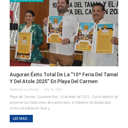
Auguran Éxito Total De La “10ª Feria Del Tamal
Y Del Atole 2025” En Playa Del Carmen
Redaccion La Pancarta De Quintana Roo
Ene 16, 2025
Playa del Carmen, Quintana Roo, 16 de enero de 2025.- Con el objetivo de
preservar las tradiciones de nuestro país, el Gobierno de Solidaridad
invitó a la población local y
…
LEE MAS...