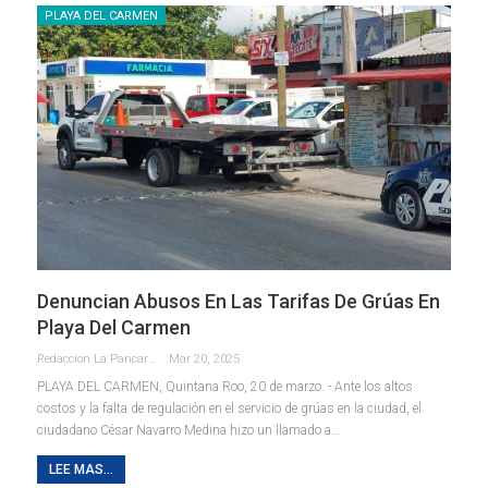
PLAYA DEL CARMEN
Denuncian Abusos En Las Tarifas De Grúas En
Playa Del Carmen
Redaccion La Pancarta De Quintana Roo
Mar 20, 2025
PLAYA DEL CARMEN, Quintana Roo, 20 de marzo. - Ante los altos
costos y la falta de regulación en el servicio de grúas en la ciudad, el
ciudadano César Navarro Medina hizo un llamado a
…
LEE MAS...