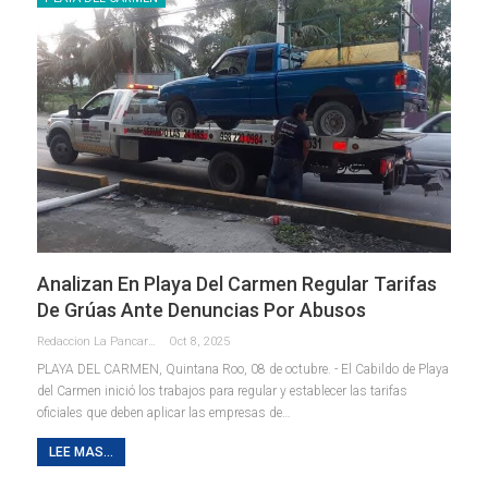
Analizan En Playa Del Carmen Regular Tarifas
De Grúas Ante Denuncias Por Abusos
Redaccion La Pancarta De Quintana Roo
Oct 8, 2025
PLAYA DEL CARMEN, Quintana Roo, 08 de octubre. - El Cabildo de Playa
del Carmen inició los trabajos para regular y establecer las tarifas
oficiales que deben aplicar las empresas de
…
LEE MAS...