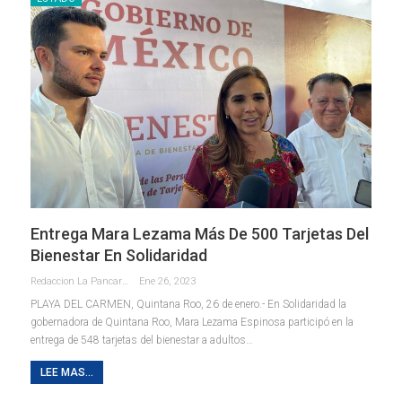
Entrega Mara Lezama Más De 500 Tarjetas Del
Bienestar En Solidaridad
Redaccion La Pancarta De Quintana Roo
Ene 26, 2023
PLAYA DEL CARMEN, Quintana Roo, 26 de enero.- En Solidaridad la
gobernadora de Quintana Roo, Mara Lezama Espinosa participó en la
entrega de 548 tarjetas del bienestar a adultos
…
LEE MAS...