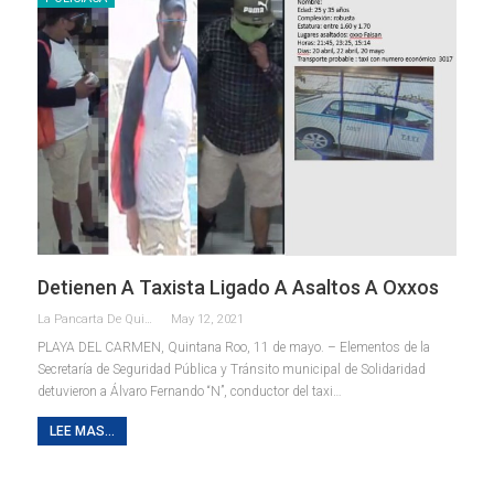
Detienen A Taxista Ligado A Asaltos A Oxxos
La Pancarta De Quintana Roo
May 12, 2021
PLAYA DEL CARMEN, Quintana Roo, 11 de mayo. – Elementos de la
Secretaría de Seguridad Pública y Tránsito municipal de Solidaridad
detuvieron a Álvaro Fernando “N”, conductor del taxi
…
LEE MAS...