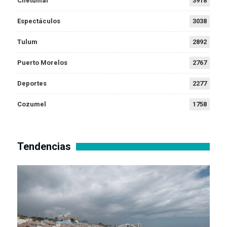
Chetumal
3918
Espectáculos
3038
Tulum
2892
Puerto Morelos
2767
Deportes
2277
Cozumel
1758
Tendencias