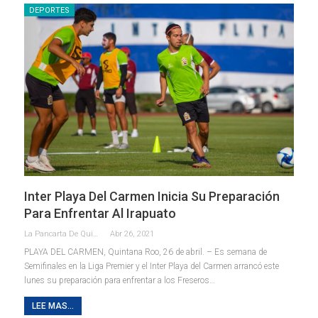
DEPORTES
Inter Playa Del Carmen Inicia Su Preparación
Para Enfrentar Al Irapuato
La Pancarta De Quintana Roo
Abr 26, 2021
PLAYA DEL CARMEN, Quintana Roo, 26 de abril. – Es semana de
Semifinales en la Liga Premier y el Inter Playa del Carmen arrancó este
lunes su preparación para enfrentar a los Freseros
…
LEE MAS...