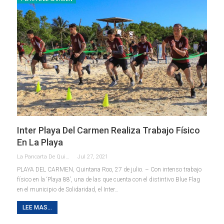
Inter Playa Del Carmen Realiza Trabajo Físico
En La Playa
La Pancarta De Quintana Roo
Jul 27, 2021
PLAYA DEL CARMEN, Quintana Roo, 27 de julio. – Con intenso trabajo
físico en la ‘Playa 88’, una de las que cuenta con el distintivo Blue Flag
en el municipio de Solidaridad, el Inter
…
LEE MAS...