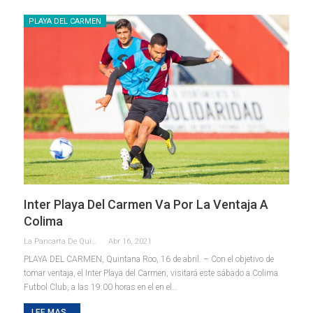
PLAYA DEL CARMEN
Inter Playa Del Carmen Va Por La Ventaja A
Colima
La Pancarta De Quintana Roo
Abr 16, 2021
PLAYA DEL CARMEN, Quintana Roo, 16 de abril. – Con el objetivo de
tomar ventaja, el Inter Playa del Carmen, visitará este sábado a Colima
Futbol Club, a las 19:00 horas en el en el
…
LEE MAS...