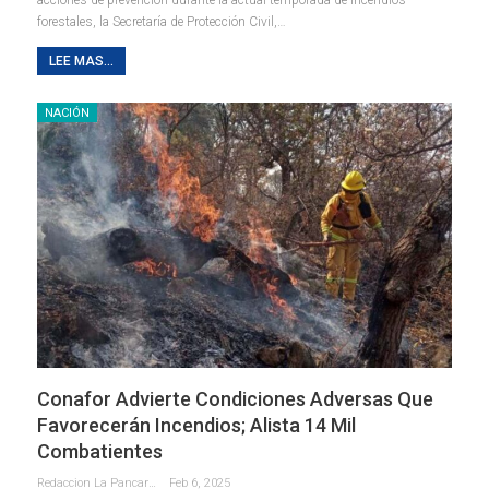
forestales, la Secretaría de Protección Civil,
…
LEE MAS...
NACIÓN
Conafor Advierte Condiciones Adversas Que
Favorecerán Incendios; Alista 14 Mil
Combatientes
Redaccion La Pancarta De Quintana Roo
Feb 6, 2025