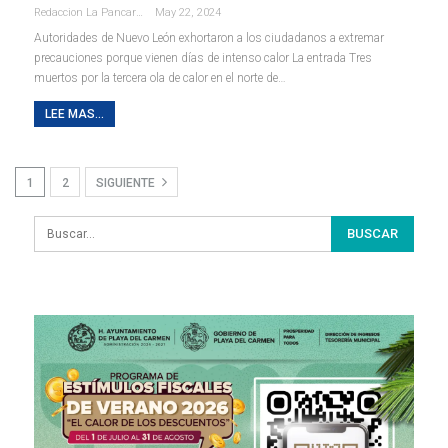
Redaccion La Pancarta De Quintana Roo
May 22, 2024
Autoridades de Nuevo León exhortaron a los ciudadanos a extremar
precauciones porque vienen días de intenso calor La entrada Tres
muertos por la tercera ola de calor en el norte de…
LEE MAS...
1
2
SIGUIENTE