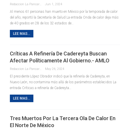
Redaccion La Pancarta De Quintana Roo
Jun 1, 2024
Al menos 61 personas han muerto en México por la temporada de calor
del año, reportó la Secretaría de Salud La entrada Onda de calor deja más
de 40 grados en 28 de los 32 estados de…
LEE MAS...
Críticas A Refinería De Cadereyta Buscan
Afectar Políticamente Al Gobierno.- AMLO
Redaccion La Pancarta De Quintana Roo
May 26, 2024
El presidente López Obrador indicó que la refinería de Cadereyta, en
Nuevo León, no contamina más allá de los parámetros establecidos La
entrada Críticas a refinería de Cadereyta…
LEE MAS...
Tres Muertos Por La Tercera Ola De Calor En
El Norte De México