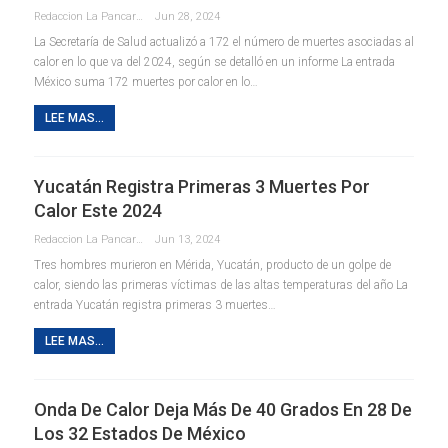
Redaccion La Pancarta De Quintana Roo
Jun 28, 2024
La Secretaría de Salud actualizó a 172 el número de muertes asociadas al
calor en lo que va del 2024, según se detalló en un informe La entrada
México suma 172 muertes por calor en lo…
LEE MAS...
Yucatán Registra Primeras 3 Muertes Por
Calor Este 2024
Redaccion La Pancarta De Quintana Roo
Jun 13, 2024
Tres hombres murieron en Mérida, Yucatán, producto de un golpe de
calor, siendo las primeras víctimas de las altas temperaturas del año La
entrada Yucatán registra primeras 3 muertes…
LEE MAS...
Onda De Calor Deja Más De 40 Grados En 28 De
Los 32 Estados De México