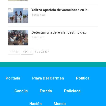
Yalitza Aparicio de vacaciones en la…
4 años hace
Detectan criadero clandestino de…
1 año hace
PREV
NEXT
1 De 22,807
Portada
Playa Del Carmen
Política
Cancún
Estado
Policiaca
Nación
Mundo