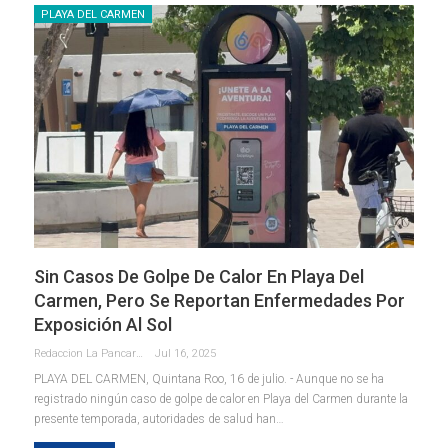
PLAYA DEL CARMEN
Sin Casos De Golpe De Calor En Playa Del
Carmen, Pero Se Reportan Enfermedades Por
Exposición Al Sol
Redaccion La Pancarta De Quintana Roo
Jul 16, 2025
PLAYA DEL CARMEN, Quintana Roo, 16 de julio. - Aunque no se ha
registrado ningún caso de golpe de calor en Playa del Carmen durante la
presente temporada, autoridades de salud han
…