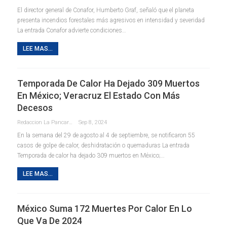
El director general de Conafor, Humberto Graf, señaló que el planeta
presenta incendios forestales más agresivos en intensidad y severidad
La entrada Conafor advierte condiciones…
LEE MAS...
Temporada De Calor Ha Dejado 309 Muertos
En México; Veracruz El Estado Con Más
Decesos
Redaccion La Pancarta De Quintana Roo
Sep 8, 2024
En la semana del 29 de agosto al 4 de septiembre, se notificaron 55
casos de golpe de calor, deshidratación o quemaduras La entrada
Temporada de calor ha dejado 309 muertos en México;…
LEE MAS...
México Suma 172 Muertes Por Calor En Lo
Que Va De 2024