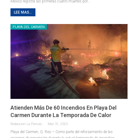
México registra las primeras cuatro muertes por…
LEE MAS...
PLAYA DEL CARMEN
Atienden Más De 60 Incendios En Playa Del
Carmen Durante La Temporada De Calor
Redaccion La Pancarta De Quintana Roo
Mar 31, 2025
Playa del Carmen, Q. Roo.— Como parte del reforzamiento de las
acciones de prevención durante la actual temporada de incendios