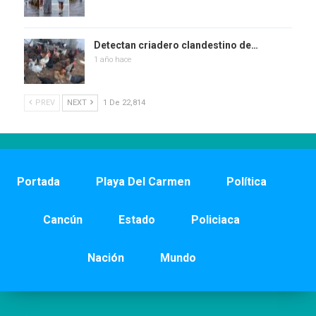
Detectan criadero clandestino de…
1 año hace
PREV
NEXT
1 De 22,814
Portada
Playa Del Carmen
Política
Cancún
Estado
Policiaca
Nación
Mundo