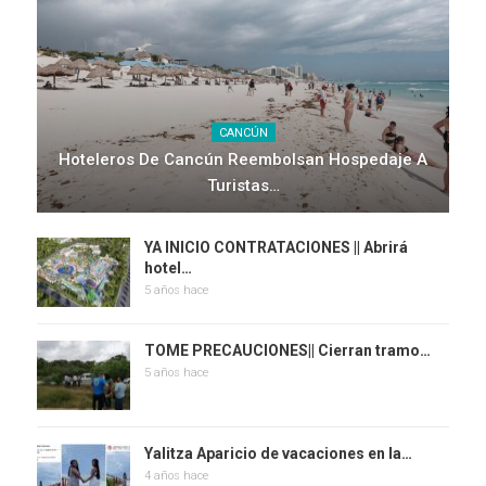
CANCÚN
Hoteleros De Cancún Reembolsan Hospedaje A
Turistas…
YA INICIO CONTRATACIONES || Abrirá
hotel…
5 años hace
TOME PRECAUCIONES|| Cierran tramo…
5 años hace
Yalitza Aparicio de vacaciones en la…
4 años hace