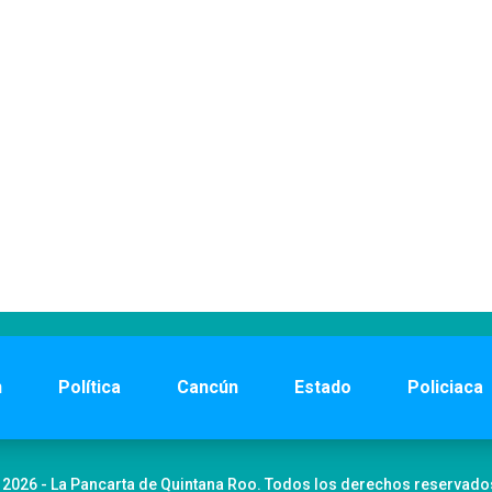
n
Política
Cancún
Estado
Policiaca
 2026 - La Pancarta de Quintana Roo. Todos los derechos reservado