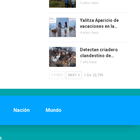
5 años hace
Yalitza Aparicio de
vacaciones en la…
4 años hace
Detectan criadero
clandestino de…
1 año hace
PREV
NEXT
1 De 22,799
Nación
Mundo
s.