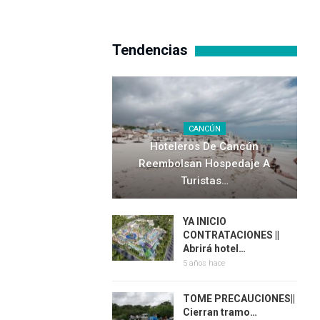
Tendencias
CANCÚN
Hoteleros De Cancún
Reembolsan Hospedaje A
Turistas…
YA INICIO
CONTRATACIONES ||
Abrirá hotel…
5 años hace
TOME PRECAUCIONES||
Cierran tramo…