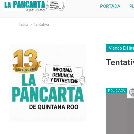
PORTADA
P
Inicio
tentativa
Viendo El Ha
Tentati
POLICIACA