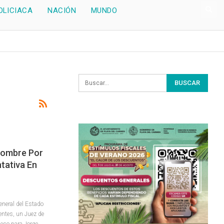
OLICIACA
NACIÓN
MUNDO
Hombre Por
tativa En
eneral del Estado
entes, un Juez de
ceso para Jorge