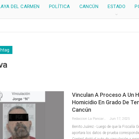
LAYA DEL CARMEN
POLÍTICA
CANCÚN
ESTADO
P
shtag
va
Vinculan A Proceso A Un 
Homicidio En Grado De Ten
Cancún
Redaccion La Pancarta De Quintana Roo
Jun 17, 2025
Benito Juárez.- Luego de que la Fiscalía G
aportara los datos de prueba correspondi
Control dictó el auto de vinculación a pro