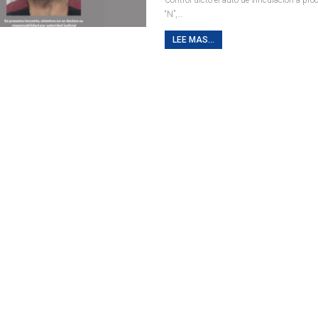
“N”,
…
LEE MAS...