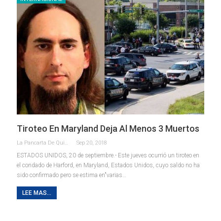
Tiroteo En Maryland Deja Al Menos 3 Muertos
La Pancarta De Quintana Roo
Sep 20, 2018
ESTADOS UNIDOS, 20 de septiembre.- Este jueves ocurrió un tiroteo en
el condado de Harford, en Maryland, Estados Unidos, cuyo saldo no ha
sido confirmado pero se estima en"varias…
LEE MAS...