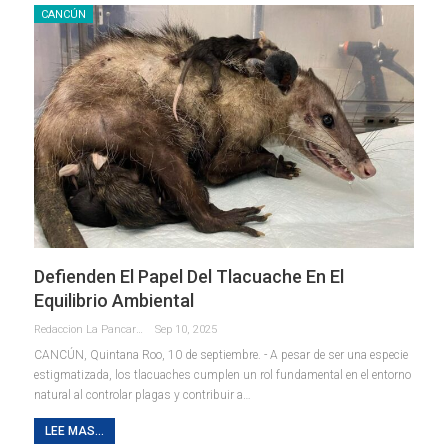
CANCÚN
Defienden El Papel Del Tlacuache En El
Equilibrio Ambiental
Redaccion La Pancarta De Quintana Roo
Sep 10, 2025
CANCÚN, Quintana Roo, 10 de septiembre. - A pesar de ser una especie
estigmatizada, los tlacuaches cumplen un rol fundamental en el entorno
natural al controlar plagas y contribuir a
…
LEE MAS...