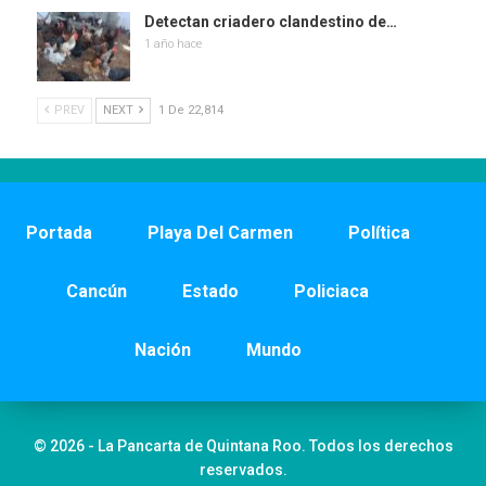
Detectan criadero clandestino de…
1 año hace
PREV
NEXT
1 De 22,814
Portada
Playa Del Carmen
Política
Cancún
Estado
Policiaca
Nación
Mundo
© 2026 - La Pancarta de Quintana Roo. Todos los derechos
reservados.