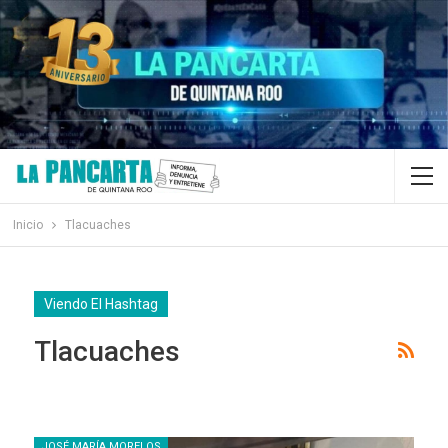
Inicio
Tlacuaches
Viendo El Hashtag
Tlacuaches
JOSÉ MARÍA MORELOS