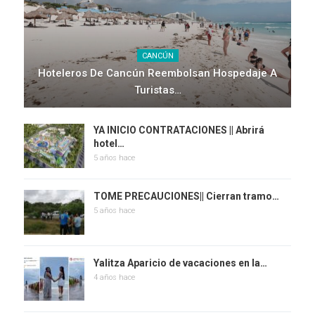
CANCÚN
Hoteleros De Cancún Reembolsan Hospedaje A
Turistas…
YA INICIO CONTRATACIONES || Abrirá
hotel…
5 años hace
TOME PRECAUCIONES|| Cierran tramo…
5 años hace
Yalitza Aparicio de vacaciones en la…
4 años hace