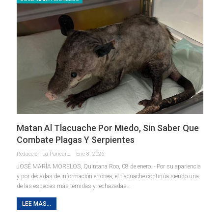
Matan Al Tlacuache Por Miedo, Sin Saber Que
Combate Plagas Y Serpientes
Redaccion La Pancarta De Quintana Roo
Ene 8, 2026
JOSÉ MARÍA MORELOS, Quintana Roo, 08 de enero. - Por su apariencia
y por décadas de información errónea, el tlacuache continúa siendo una
de las especies más temidas y rechazadas
…
LEE MAS...