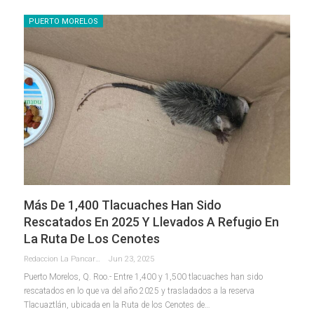
PUERTO MORELOS
Más De 1,400 Tlacuaches Han Sido
Rescatados En 2025 Y Llevados A Refugio En
La Ruta De Los Cenotes
Redaccion La Pancarta De Quintana Roo
Jun 23, 2025
Puerto Morelos, Q. Roo.- Entre 1,400 y 1,500 tlacuaches han sido
rescatados en lo que va del año 2025 y trasladados a la reserva
Tlacuaztlán, ubicada en la Ruta de los Cenotes de
…