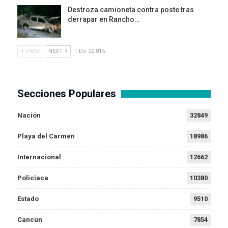
Destroza camioneta contra poste tras
derrapar en Rancho…
PREV
NEXT
1 De 22,815
Secciones Populares
Nación
32849
Playa del Carmen
18986
Internacional
12662
Policiaca
10380
Estado
9510
Cancún
7854