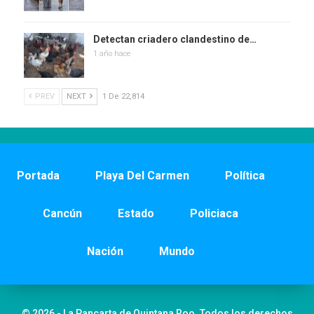
Detectan criadero clandestino de…
1 año hace
PREV
NEXT
1 De 22,814
Portada
Playa Del Carmen
Política
Cancún
Estado
Policiaca
Nación
Mundo
© 2026 - La Pancarta de Quintana Roo. Todos los derechos