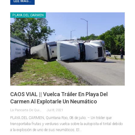
LEE MAS...
PLAYA DEL CARMEN
CAOS VIAL || Vuelca Tráiler En Playa Del
Carmen Al Explotarle Un Neumático
La Pancarta De Quintana Roo
Jul 8, 2021
PLAYA DEL CARMEN, Quintana Roo, 08 de julio. – Un tráiler que
transportaba frutas y verduras vuelca sobre la autopista el tintal debido
a la explosión de uno de sus neumáticos.
El
…