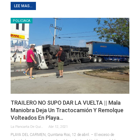
LEE MAS...
POLICIACA
TRAILERO NO SUPO DAR LA VUELTA || Mala
Maniobra Deja Un Tractocamión Y Remolque
Volteados En Playa…
La Pancarta De Quintana Roo
Abr 12, 2021
PLAYA DEL CARMEN, Quintana Roo, 12 de abril. – El exceso de